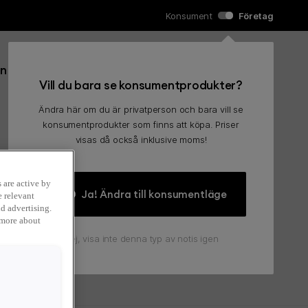
Konsument
Företag
Sök efter:
in
Kundvagn
0
Sök
Vill du bara se konsumentprodukter?
Ändra här om du är privatperson och bara vill se
konsumentprodukter som finns att köpa. Priser
visas då också inklusive moms!
 are active by
Ja! Ändra till konsumentläge
e relevant
d advertising.
 more about
Nej, visa inte denna typ av notis igen