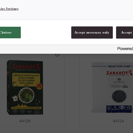
ies Settings
Choices
Accept necessary only
Accept 
44128
44124