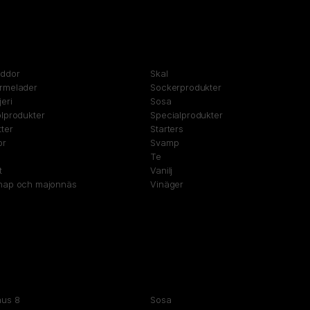
yddor
Skal
rmelader
Sockerprodukter
eri
Sosa
lprodukter
Specialprodukter
ter
Starters
or
Svamp
Te
t
Vanilj
nap och majonnäs
Vinäger
nus 8
Sosa