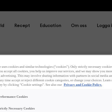
ld
Recept
Education
Om oss
Logga 
e uses cookies and similar technologies (“cookies”). Only strictly necessary cookies
 you accept all cookies, you help us improve our services, and we may show you mor
 advertising. This may involve sharing information with partners in social media an
any time accept or reject different cookie categories, or change your choices. Learn
ry by clicking “Cookie settings”. See also our
Privacy and Cookie Policy.
erformance Cookies
trictly Necessary Cookies