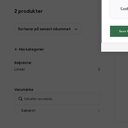
Cook
2
produkter
Sorterar på senast inkommet
Save 
←
Alla kategorier
Baljväxter
Linser
2
Varumärke
Sök efter varumärke:
Sök
Sabarot
2