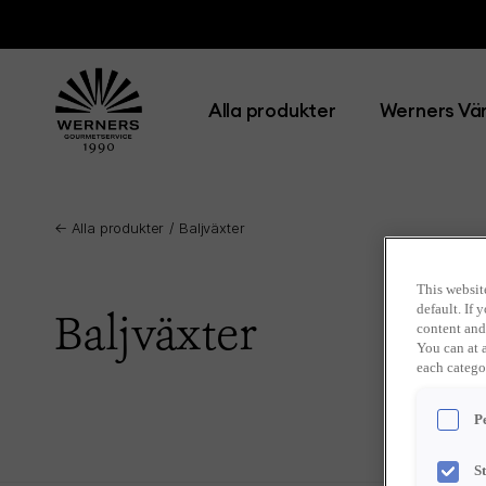
Alla produkter
Werners Vär
← Alla produkter
Baljväxter
This websit
Baljväxter
default. If
content and
You can at 
each catego
P
S