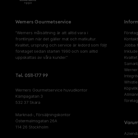
Werners Gourmetservice
Infor
”Werners målsättning är att alltid vara i
Företag
frontlinjen när det gäller mat och matkultur.
Kontak
Kvalitet, ursprung och service är ledord som följt
Jobba 
företaget sedan starten 1990 och som alltid
Inklude
uppskattas av våra kunder.”
Kvalite
Samarb
Werner
Tel. 0511-177 99
Integri
Whistl
Köpvill
Werners Gourmetservice huvudkontor
Allmänn
Kämpagatan 3
företa
532 37 Skara
Marknad-, Försäljningskontor
Östermalmsgatan 26A
Varum
114 26 Stockholm
Aziend