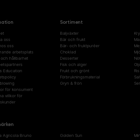
mation
Sortiment
et
Baljväxter
Kr
ta oss
Bär och frukt
Ma
hos oss
Bär- och fruktpuréer
Mej
rande arbetsplats
Choklad
Mjö
t och hållbarhet
Desserter
Nöt
etspartners
Fisk och alger
Olj
s Education
Frukt och grönt
Ris
tetspolicy
Förbrukningsmaterial
Sal
eblowing
Gryn & frön
Se
kor för konsument
a villkor för
gskunder
ärken
a Agricola Bruno
Golden Sun
Mi