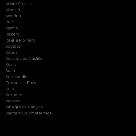
Maitre Prunille
Minus 8
Montfrin
PIDY
Plantin
Risberg
Riseria Molinaro
Sabarot
Salsus
Selectos de Castilla
Sicoly
Sosa
Sun Noodle
Traiteur de Paris
Unio
Valrhona
Videsan
Vinaigre de Banyuls
Werners Gourmetservice