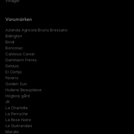
Vinäger
Varumärken
Azienda Agricola Bruno Bressano
Billington
Bindi
Boncolac
Calvisius Caviar
Dammann Freres
Delouis
El Cortijo
Fererro
Golden Sun
Huilerie Beaujolaise
Högtorp gård
JR
La Charlotte
La Perruche
La Rose Noire
Le Guérandais
Marullo