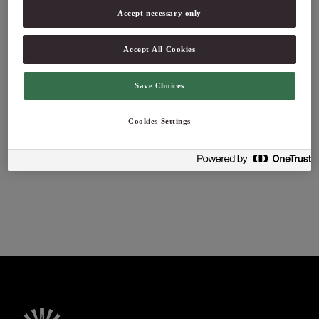
Accept necessary only
21101
21103
Accept All Cookies
Le Guérandais
Le Guérandais
Save Choices
Havssalt Fleur de sel 500
Havssalt Gros sel 1 kg
g
Cookies Settings
Logga in för att se pris
Logga in för att se pris