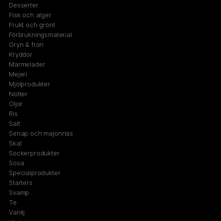
Desserter
Fisk och alger
Frukt och grönt
Förbrukningsmaterial
Gryn & frön
Kryddor
Marmelader
Mejeri
Mjölprodukter
Nötter
Oljor
Ris
Salt
Senap och majonnäs
Skal
Sockerprodukter
Sosa
Specialprodukter
Starters
Svamp
Te
Vanilj