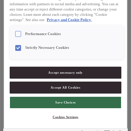
information with partners in social media and advertising. You can at
any time accept or reject different cookie categories, or change your
choices. Learn more about each category by clicking “Cookie
settings”. See also our
Privacy and Cookie Policy.
10428
10241
Huilerie Beaujolaise
Huilerie Beaujolaise
Performance Cookies
Valnötsolja 250 ml
Olivolja med karljohan
250 ml
Strictly Necessary Cookies
Logga in för att se pris
Logga in för att se pris
Accept necessary only
Accept All Cookies
Save Choices
Cookies Settings
758
10208