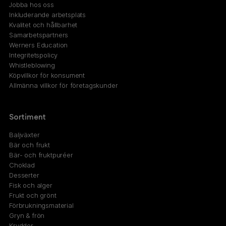
Jobba hos oss
Inkluderande arbetsplats
Kvalitet och hållbarhet
Samarbetspartners
Werners Education
Integritetspolicy
Whistleblowing
Köpvillkor för konsument
Allmänna villkor för företagskunder
Sortiment
Baljväxter
Bär och frukt
Bär- och fruktpuréer
Choklad
Desserter
Fisk och alger
Frukt och grönt
Förbrukningsmaterial
Gryn & frön
Kryddor