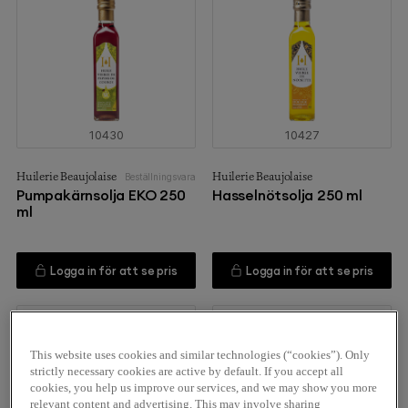
10430
10427
Huilerie Beaujolaise
Huilerie Beaujolaise
Beställningsvara
Pumpakärnsolja EKO 250
Hasselnötsolja 250 ml
ml
Logga in för att se pris
Logga in för att se pris
This website uses cookies and similar technologies (“cookies”). Only
strictly necessary cookies are active by default. If you accept all
cookies, you help us improve our services, and we may show you more
relevant content and advertising. This may involve sharing