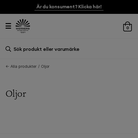
Är du konsument? Klicka här!
0
Sök efter:
Sök
← Alla produkter
Oljor
Oljor