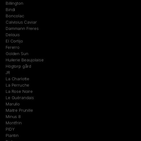
Billington
Bindi
Boncolac
Calvisius Caviar
Dammann Freres
Delouis
El Cortijo
Fererro
Golden Sun
Huilerie Beaujolaise
Högtorp gård
JR
La Charlotte
La Perruche
La Rose Noire
Le Guérandais
Marullo
Maitre Prunille
Minus 8
Montfrin
PIDY
Plantin