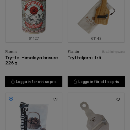
61127
61143
Plantin
Plantin
Beställningsvara
Tryffel Himalaya brisure
Tryffeljärn i trä
225 g
Logga in för att se pris
Logga in för att se pris