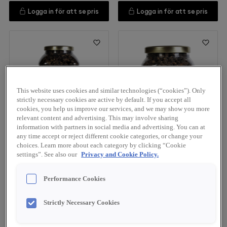
Logga in för att se pris
Logga in för att se pris
This website uses cookies and similar technologies (“cookies”). Only
strictly necessary cookies are active by default. If you accept all
cookies, you help us improve our services, and we may show you more
relevant content and advertising. This may involve sharing
61317
61313
information with partners in social media and advertising. You can at
any time accept or reject different cookie categories, or change your
choices. Learn more about each category by clicking “Cookie
Plantin
Plantin
Beställningsvara
settings”. See also our
Privacy and Cookie Policy.
Svart trumpetsvamp
Toppmurklor mini torkad
torkad 500 g
500g
Performance Cookies
Logga in för att se pris
Logga in för att se pris
Strictly Necessary Cookies