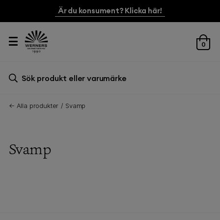
Är du konsument? Klicka här!
0
Sök efter:
Sök
← Alla produkter
Svamp
Svamp