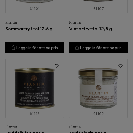
61101
61107
Plantin
Plantin
Sommartryffel 12,5 g
Vintertryffel 12,5 g
Logga in för att se pris
Logga in för att se pris
61113
61162
Plantin
Plantin