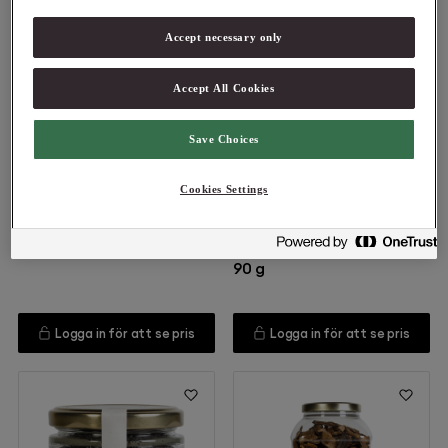
Accept necessary only
Accept All Cookies
Save Choices
61314
61175
Cookies Settings
Plantin
Plantin
Toppmurklor jumbo
Akaciahonung med
torkad 500g
tryffel och tryffelarom
90 g
Logga in för att se pris
Logga in för att se pris