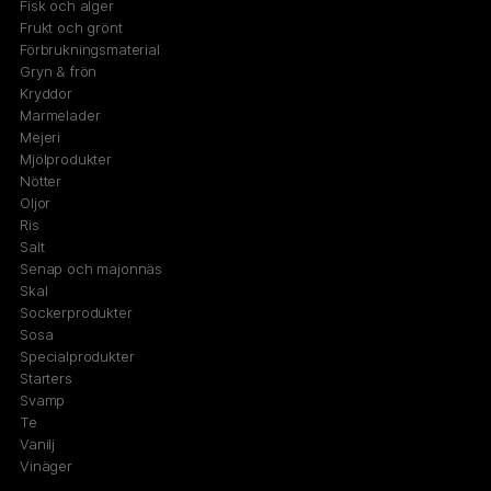
Fisk och alger
Frukt och grönt
Förbrukningsmaterial
Gryn & frön
Kryddor
Marmelader
Mejeri
Mjölprodukter
Nötter
Oljor
Ris
Salt
Senap och majonnäs
Skal
Sockerprodukter
Sosa
Specialprodukter
Starters
Svamp
Te
Vanilj
Vinäger