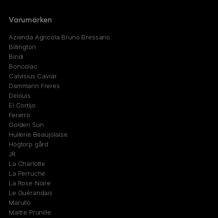
Varumärken
Azienda Agricola Bruno Bressano
Billington
Bindi
Boncolac
Calvisius Caviar
Dammann Freres
Delouis
El Cortijo
Fererro
Golden Sun
Huilerie Beaujolaise
Högtorp gård
JR
La Charlotte
La Perruche
La Rose Noire
Le Guérandais
Marullo
Maitre Prunille