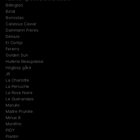
Billington
Bindi
Boncolac
Calvisius Caviar
Dammann Freres
Delouis
El Cortijo
Fererro
Golden Sun
Huilerie Beaujolaise
Högtorp gård
JR
La Charlotte
La Perruche
La Rose Noire
Le Guérandais
Marullo
Maitre Prunille
Minus 8
Montfrin
PIDY
Plantin