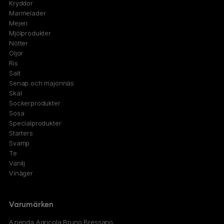
Kryddor
Marmelader
Mejeri
Mjölprodukter
Nötter
Oljor
Ris
Salt
Senap och majonnäs
Skal
Sockerprodukter
Sosa
Specialprodukter
Starters
Svamp
Te
Vanilj
Vinäger
Varumärken
Azienda Agricola Bruno Bressano