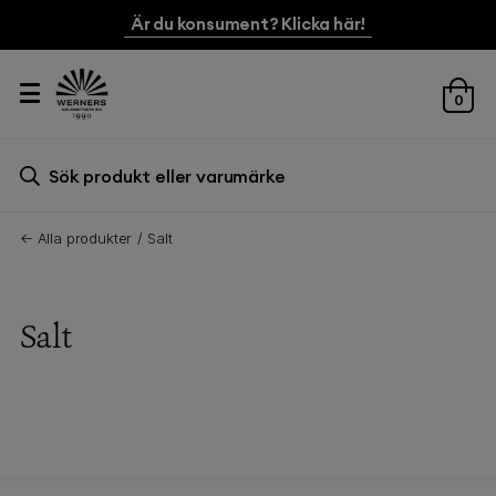
Är du konsument? Klicka här!
0
Sök efter:
Sök
← Alla produkter
Salt
Salt