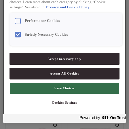
choices. Learn more about each category by clicking “Cookie
Logga in för att se pris
Logga in för att se pris
settings”. See also our
Privacy and Cookie Policy.
Performance Cookies
Strictly Necessary Cookies
Accept necessary only
21150
21126
Accept All Cookies
Werners Utvalda
Högtorp gård
Beställningsvara
Havssalt fint 2 kg
Ramslökssalt 90 g
Save Choices
Cookies Settings
Logga in för att se pris
Logga in för att se pris