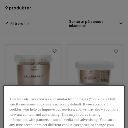
9
produkter
Sorterar på senast
Filtrera
(0)
inkommet
21151
21149
This website uses cookies and similar technologies (“cookies”). Only
strictly necessary cookies are active by default. If you accept all
cookies, you help us improve our services, and we may show you more
Werners Utvalda
Werners Utvalda
relevant content and advertising. This may involve sharing
Sellerisalt 100 g
Flingsalt 2 kg
information with partners in social media and advertising. You can at
any time accept or reject different cookie categories, or change your