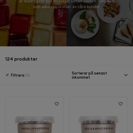
är ledord som följt företaget sedan starten 1990 och
som alltid uppskattas av våra kunder.
124
produkter
Sorterar på senast
Filtrera
(0)
inkommet