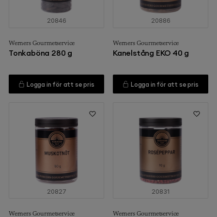
20846
20886
Werners Gourmetservice
Werners Gourmetservice
Tonkaböna 280 g
Kanelstång EKO 40 g
Logga in för att se pris
Logga in för att se pris
20827
20831
Werners Gourmetservice
Werners Gourmetservice