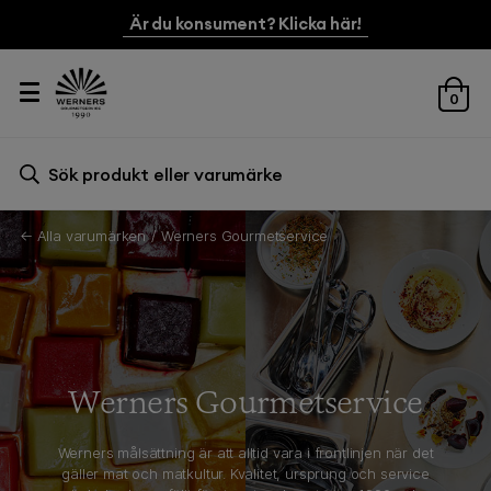
Är du konsument? Klicka här!
0
Sök efter:
Sök
← Alla varumärken
Werners Gourmetservice
Werners Gourmetservice
Werners målsättning är att alltid vara i frontlinjen när det
gäller mat och matkultur. Kvalitet, ursprung och service