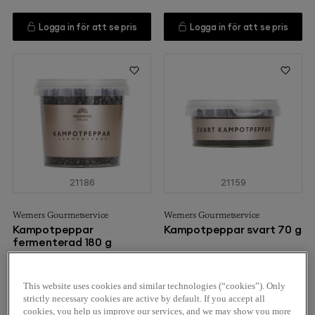
Logga in för att se pris
Logga in för att se pris
21186
21159
Werners Gourmetservice
Werners Gourmetservice
Kampotpeppar
Kampotpeppar svart 70 g
fermenterad 180 g
This website uses cookies and similar technologies (“cookies”). Only
Logga in för att se pris
Logga in för att se pris
strictly necessary cookies are active by default. If you accept all
cookies, you help us improve our services, and we may show you more