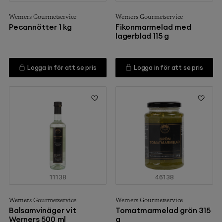
Werners Gourmetservice
Werners Gourmetservice
Pecannötter 1 kg
Fikonmarmelad med
lagerblad 115 g
Logga in för att se pris
Logga in för att se pris
11138
46138
Werners Gourmetservice
Werners Gourmetservice
Balsamvinäger vit
Tomatmarmelad grön 315
Werners 500 ml
g