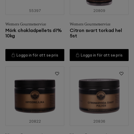
55397
20809
Werners Gourmetservice
Werners Gourmetservice
Mörk chokladpellets 61%
Citron svart torkad hel
10kg
5st
Logga in för att se pris
Logga in för att se pris
20822
20836