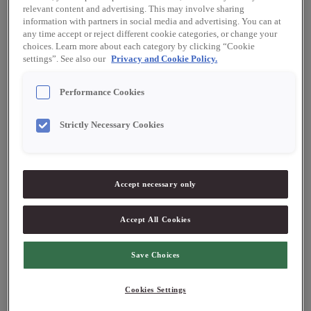
relevant content and advertising. This may involve sharing
information with partners in social media and advertising. You can at
any time accept or reject different cookie categories, or change your
choices. Learn more about each category by clicking “Cookie
settings”. See also our
Privacy and Cookie Policy.
Performance Cookies
Strictly Necessary Cookies
21190
21162
Werners Gourmetservice
Werners Gourmetservice
Pepparstrån 15 g
Kampotpeppar
fermenterad 65 g
Accept necessary only
Accept All Cookies
Logga in för att se pris
Logga in för att se pris
Save Choices
Cookies Settings