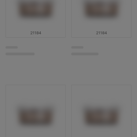
46140
46137
Werners Gourmetservice
Werners Gourmetservice
Päronmarmelad 315 g
Fikonmarmelad med
lagerblad 315 g
Logga in för att se pris
Logga in för att se pris