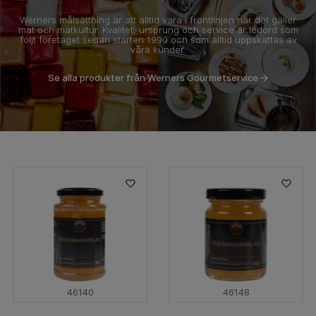
Werners målsättning är att alltid vara i frontlinjen när det gäller
mat och matkultur. Kvalitet, ursprung och service är ledord som
följt företaget sedan starten 1990 och som alltid uppskattas av
våra kunder.
Se alla produkter från Werners Gourmetservice
46140
46148