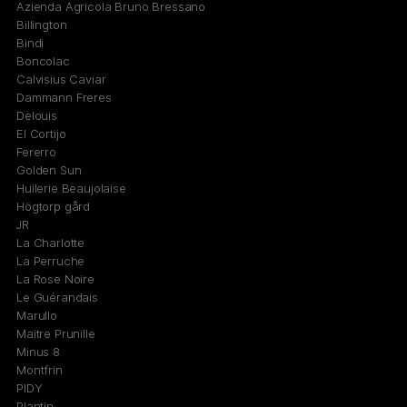
Azienda Agricola Bruno Bressano
Billington
Bindi
Boncolac
Calvisius Caviar
Dammann Freres
Delouis
El Cortijo
Fererro
Golden Sun
Huilerie Beaujolaise
Högtorp gård
JR
La Charlotte
La Perruche
La Rose Noire
Le Guérandais
Marullo
Maitre Prunille
Minus 8
Montfrin
PIDY
Plantin