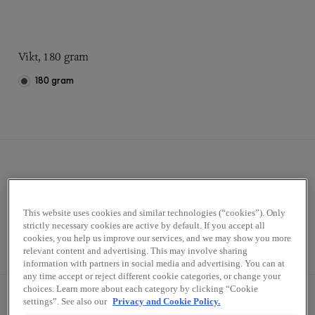
Vikt, 180 gram
180 gram
This website uses cookies and similar technologies (“cookies”). Only
strictly necessary cookies are active by default. If you accept all
Styck
Kartong (12x180 g)
cookies, you help us improve our services, and we may show you more
relevant content and advertising. This may involve sharing
information with partners in social media and advertising. You can at
any time accept or reject different cookie categories, or change your
choices. Learn more about each category by clicking “Cookie
settings”. See also our
Privacy and Cookie Policy.