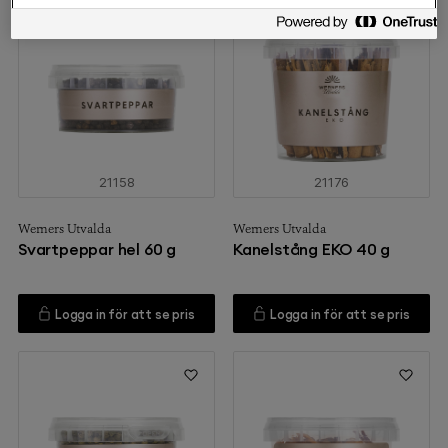
21158
21176
Werners Utvalda
Werners Utvalda
Svartpeppar hel 60 g
Kanelstång EKO 40 g
Logga in för att se pris
Logga in för att se pris