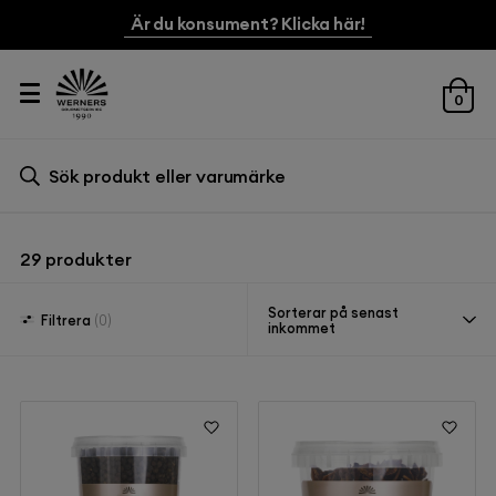
Är du konsument? Klicka här!
0
Sök efter:
Sök
29
produkter
Sorterar på senast
Filtrera
(0)
inkommet