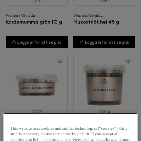
21192
21167
Werners Utvalda
Werners Utvalda
Kardemumma grön 110 g
Muskotnöt hel 45 g
Logga in för att se pris
Logga in för att se pris
21178
21194
Werners Utvalda
Werners Utvalda
This website uses cookies and similar technologies (“cookies”). Only
Kardemumma svart hel 35
Grönpeppar hel 100 g
strictly necessary cookies are active by default. If you accept all
g
cookies, you help us improve our services, and we may show you more