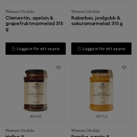
Werners Utvalda
Werners Utvalda
Clementin, apelsin &
Rabarber, jordgubb &
grapefruktmarmelad 315
sakuramarmelad 315 g
g
Logga in för att se pris
Logga in för att se pris
46146
46153
Werners Utvalda
Werners Utvalda
Hallon &
Persika, pastis &