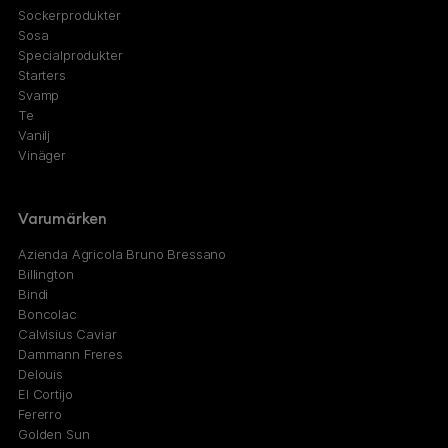
Sockerprodukter
Sosa
Specialprodukter
Starters
Svamp
Te
Vanilj
Vinäger
Varumärken
Azienda Agricola Bruno Bressano
Billington
Bindi
Boncolac
Calvisius Caviar
Dammann Freres
Delouis
El Cortijo
Fererro
Golden Sun