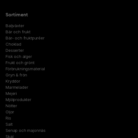
Sortiment
Baljväxter
Bär och frukt
Bär- och fruktpuréer
Choklad
Desserter
Fisk och alger
Frukt och grönt
Förbrukningsmaterial
Gryn & frön
Kryddor
Marmelader
Mejeri
Mjölprodukter
Nötter
Oljor
Ris
Salt
Senap och majonnäs
Skal