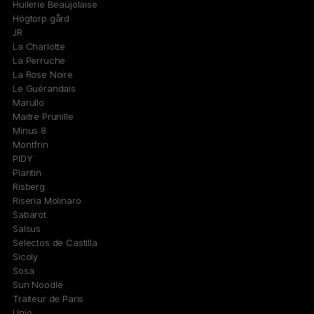
Huilerie Beaujolaise
Högtorp gård
JR
La Charlotte
La Perruche
La Rose Noire
Le Guérandais
Marullo
Maitre Prunille
Minus 8
Montfrin
PIDY
Plantin
Risberg
Riseria Molinaro
Sabarot
Salsus
Selectos de Castilla
Sicoly
Sosa
Sun Noodle
Traiteur de Paris
Unio