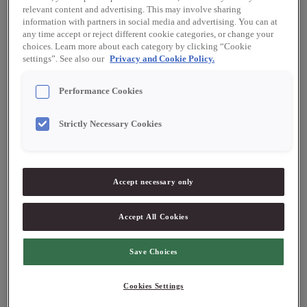
relevant content and advertising. This may involve sharing
information with partners in social media and advertising. You can at
any time accept or reject different cookie categories, or change your
Logga in för att se pris
Logga in för att se pris
choices. Learn more about each category by clicking “Cookie
settings”. See also our
Privacy and Cookie Policy.
Performance Cookies
Strictly Necessary Cookies
Accept necessary only
21169
21175
Accept All Cookies
Werners Utvalda
Werners Utvalda
Långpeppar hel 50 g
Timutpeppar 30 g
Save Choices
Logga in för att se pris
Logga in för att se pris
Cookies Settings