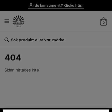
Är du konsument? Klicka här!
0
Sök efter:
Sök
404
Sidan hittades inte