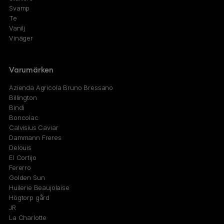
Svamp
Te
Vanilj
Vinäger
Varumärken
Azienda Agricola Bruno Bressano
Billington
Bindi
Boncolac
Calvisius Caviar
Dammann Freres
Delouis
El Cortijo
Fererro
Golden Sun
Huilerie Beaujolaise
Högtorp gård
JR
La Charlotte