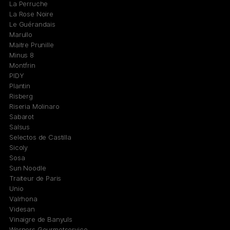
La Perruche
La Rose Noire
Le Guérandais
Marullo
Maitre Prunille
Minus 8
Montfrin
PIDY
Plantin
Risberg
Riseria Molinaro
Sabarot
Salsus
Selectos de Castilla
Sicoly
Sosa
Sun Noodle
Traiteur de Paris
Unio
Valrhona
Videsan
Vinaigre de Banyuls
Werners Gourmetservice