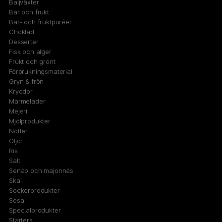
Baljväxter
Bär och frukt
Bär- och fruktpuréer
Choklad
Desserter
Fisk och alger
Frukt och grönt
Förbrukningsmaterial
Gryn & frön
Kryddor
Marmelader
Mejeri
Mjölprodukter
Nötter
Oljor
Ris
Salt
Senap och majonnäs
Skal
Sockerprodukter
Sosa
Specialprodukter
Starters