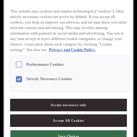
This website uses cookies and similar technologies (“cookies”). Only
strictly necessary cookies are active by default. If you accept all
cookies, you help us improve our services, and we may show you more
relevant content and advertising. This may involve sharing
information with partners in social media and advertising. You can at
any time accept or reject different cookie categories, or change your
choices. Learn more about each category by clicking “Cookie
settings”. See also our
Privacy and Cookie Policy.
Werners Gourmetservice
Performance Cookies
”Werners målsättning är att alltid vara i frontlinjen när det gäller
mat och matkultur. Kvalitet, ursprung och service är ledord som
följt företaget sedan starten 1990 och som alltid uppskattas av
Strictly Necessary Cookies
våra kunder.”
Tel. 0511-177 99
Accept necessary only
Werners Gourmetservice huvudkontor
Accept All Cookies
Kämpagatan 3
532 37 Skara
Save Choices