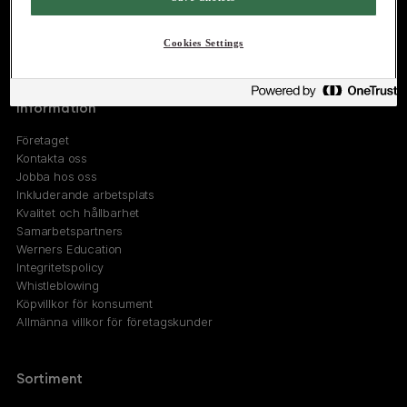
Marknad-, Försäljningskontor
Östermalmsgatan 26A
Cookies Settings
114 26 Stockholm
Information
Företaget
Kontakta oss
Jobba hos oss
Inkluderande arbetsplats
Kvalitet och hållbarhet
Samarbetspartners
Werners Education
Integritetspolicy
Whistleblowing
Köpvillkor för konsument
Allmänna villkor för företagskunder
Sortiment