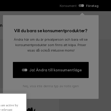
Konsument
Företag
Sök efter:
in
Kundvagn
0
Sök
Vill du bara se konsumentprodukter?
Ändra här om du är privatperson och bara vill se
konsumentprodukter som finns att köpa. Priser
visas då också inklusive moms!
Ja! Ändra till konsumentläge
Nej, visa inte denna typ av notis igen
 are active by
e relevant