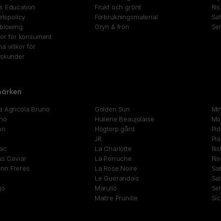
s Education
Frukt och grönt
Ris
tetspolicy
Förbrukningsmaterial
Sal
eblowing
Gryn & frön
Se
kor för konsument
a villkor för
gskunder
ärken
a Agricola Bruno
Golden Sun
Mi
no
Huilerie Beaujolaise
Mon
on
Högtorp gård
Pid
JR
Pla
ac
La Charlotte
Ri
us Caviar
La Perruche
Ris
n Freres
La Rose Noire
Sa
Le Guérandais
Sa
jo
Marullo
Sel
Maitre Prunille
Sic