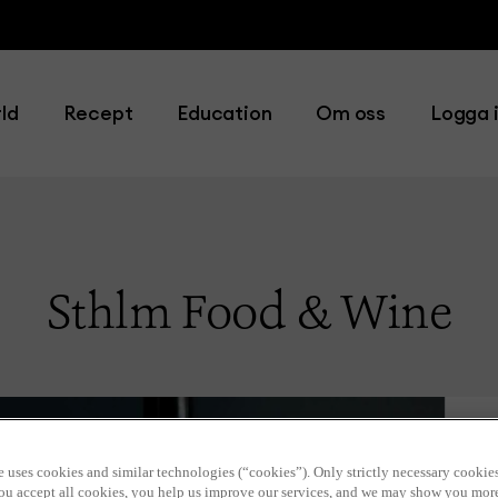
ld
Recept
Education
Om oss
Logga 
Sthlm Food & Wine
e uses cookies and similar technologies (“cookies”). Only strictly necessary cookies
 you accept all cookies, you help us improve our services, and we may show you mor