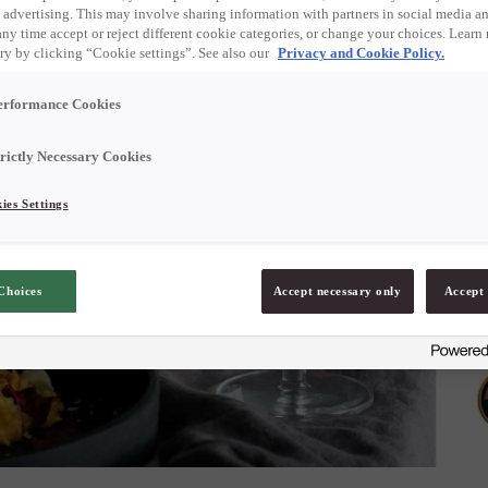
 advertising. This may involve sharing information with partners in social media an
any time accept or reject different cookie categories, or change your choices. Learn
ry by clicking “Cookie settings”. See also our
Privacy and Cookie Policy.
erformance Cookies
trictly Necessary Cookies
ies Settings
Choices
Accept necessary only
Accept 