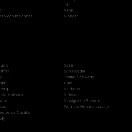
Te
t
Vanilj
nap och majonnäs
Vinäger
nus 8
Sosa
tfrin
Sun Noodle
y
Traiteur de Paris
ntin
Unio
sberg
Valrhona
eria Molinaro
Videsan
barot
Vinaigre de Banyuls
lsus
Werners Gourmetservice
ectos de Castilla
oly