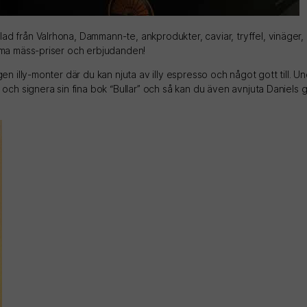
ad från Valrhona, Dammann-te, ankprodukter, caviar, tryffel, vinäger,
ymma mäss-priser och erbjudanden!
egen illy-monter där du kan njuta av illy espresso och något gott till
r och signera sin fina bok “Bullar” och så kan du även avnjuta Daniels g