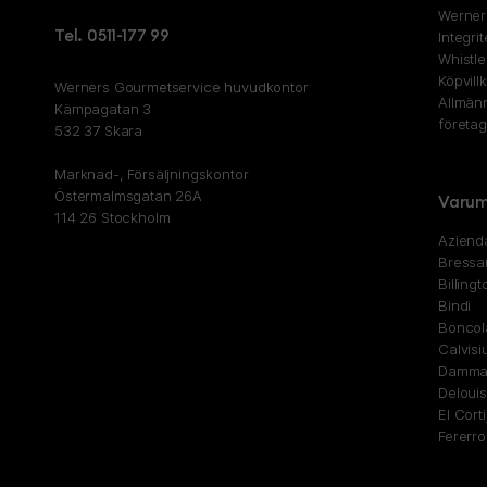
Werner
Tel. 0511-177 99
Integri
Whistl
Köpvill
Werners Gourmetservice huvudkontor
Allmänn
Kämpagatan 3
företa
532 37 Skara
Marknad-, Försäljningskontor
Östermalmsgatan 26A
Varum
114 26 Stockholm
Aziend
Bressa
Billingt
Bindi
Boncol
Calvisi
Damman
Delouis
El Corti
Fererro