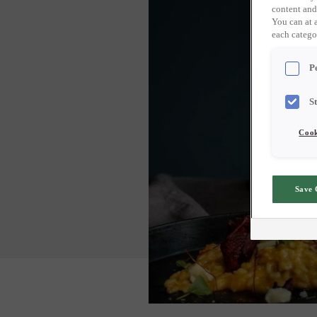
content and
You can at 
each catego
P
S
Cook
Save 