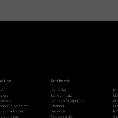
mation
Sortiment
et
Baljväxter
Kr
ta oss
Bär och frukt
Ma
hos oss
Bär- och fruktpuréer
Mej
rande arbetsplats
Choklad
Mjö
t och hållbarhet
Desserter
Nöt
etspartners
Fisk och alger
Olj