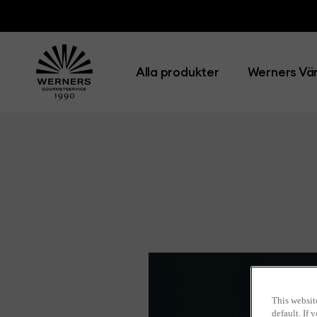
Alla produkter
Werners Vär
This websit
default. If