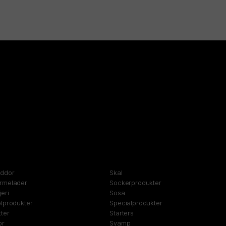
yddor
Skal
rmelader
Sockerprodukter
eri
Sosa
lprodukter
Specialprodukter
ter
Starters
or
Svamp