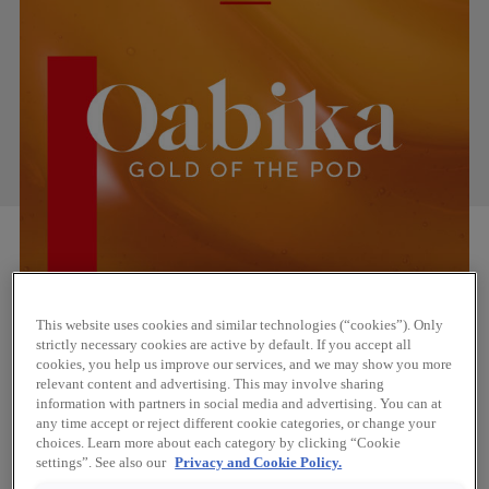
Lanseras 10 januari 2022
This website uses cookies and similar technologies (“cookies”). Only
strictly necessary cookies are active by default. If you accept all
cookies, you help us improve our services, and we may show you more
relevant content and advertising. This may involve sharing
information with partners in social media and advertising. You can at
any time accept or reject different cookie categories, or change your
choices. Learn more about each category by clicking “Cookie
settings”. See also our
Privacy and Cookie Policy.