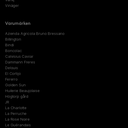
Vinäger
Varumärken
Azienda Agricola Bruno Bressano
Billington
Bindi
Boncolac
Calvisius Caviar
Dammann Freres
Delouis
El Cortijo
Fererro
Golden Sun
Huilerie Beaujolaise
Högtorp gård
JR
La Charlotte
La Perruche
La Rose Noire
Le Guérandais