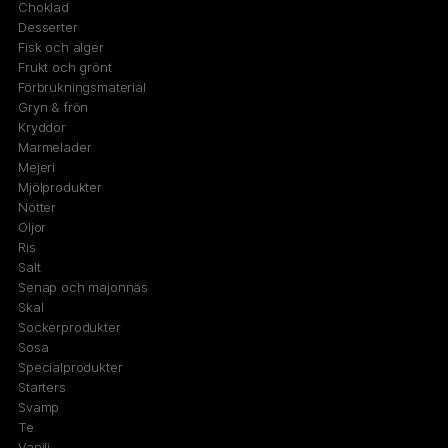
Choklad
Desserter
Fisk och alger
Frukt och grönt
Förbrukningsmaterial
Gryn & frön
Kryddor
Marmelader
Mejeri
Mjölprodukter
Nötter
Oljor
Ris
Salt
Senap och majonnäs
Skal
Sockerprodukter
Sosa
Specialprodukter
Starters
Svamp
Te
Vanilj