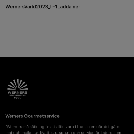
WernersVarld2023_lr-1
Ladda ner
Werners Gourmetservice
”Werners målsättning är att alltid vara i frontlinjen när det gäller
mat och matkultur. Kvalitet, ursprung och service är ledord som