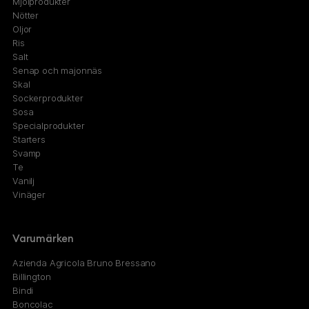
Mjölprodukter
Nötter
Oljor
Ris
Salt
Senap och majonnäs
Skal
Sockerprodukter
Sosa
Specialprodukter
Starters
Svamp
Te
Vanilj
Vinäger
Varumärken
Azienda Agricola Bruno Bressano
Billington
Bindi
Boncolac