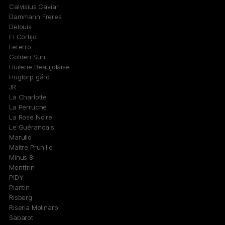
Calvisius Caviar
Dammann Freres
Delouis
El Cortijo
Fererro
Golden Sun
Huilerie Beaujolaise
Högtorp gård
JR
La Charlotte
La Perruche
La Rose Noire
Le Guérandais
Marullo
Maitre Prunille
Minus 8
Montfrin
PIDY
Plantin
Risberg
Riseria Molinaro
Sabarot