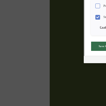
P
S
Cook
Save 