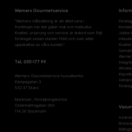
Werners Gourmetservice
Infor
”Werners målsättning är att alltid vara i
Företag
frontlinjen när det gäller mat och matkultur.
Kontak
Kvalitet, ursprung och service är ledord som följt
Jobba 
företaget sedan starten 1990 och som alltid
Inklude
uppskattas av våra kunder.”
Kvalite
Samarb
Werner
Tel. 0511-177 99
Integri
Whistl
Köpvill
Werners Gourmetservice huvudkontor
Allmänn
Kämpagatan 3
företa
532 37 Skara
Marknad-, Försäljningskontor
Östermalmsgatan 26A
Varum
114 26 Stockholm
Aziend
Bressa
Billingt