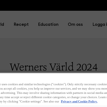
ld
Recept
Education
Om oss
Logga 
Werners Värld 2024
e uses cookies and similar technologies (“cookies”). Only strictly necessary cookies
 you accept all cookies, you help us improve our services, and we may show you mor
 advertising. This may involve sharing information with partners in social media an
any time accept or reject different cookie categories, or change your choices. Learn
ry by clicking “Cookie settings”. See also our
Privacy and Cookie Policy.