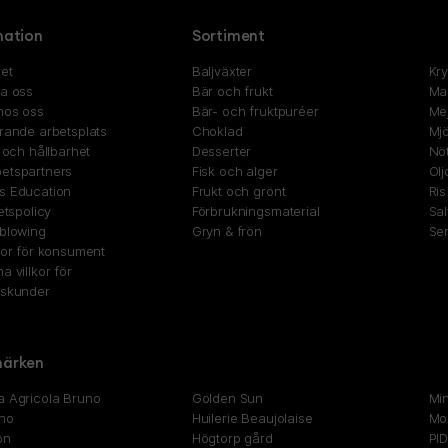
mation
Sortiment
et
Baljväxter
Kr
ta oss
Bär och frukt
Ma
hos oss
Bär- och fruktpuréer
Mej
rande arbetsplats
Choklad
Mjö
t och hållbarhet
Desserter
Nöt
etspartners
Fisk och alger
Olj
s Education
Frukt och grönt
Ris
tetspolicy
Förbrukningsmaterial
Sal
eblowing
Gryn & frön
Se
kor för konsument
a villkor för
gskunder
ärken
a Agricola Bruno
Golden Sun
Mi
no
Huilerie Beaujolaise
Mon
on
Högtorp gård
PI