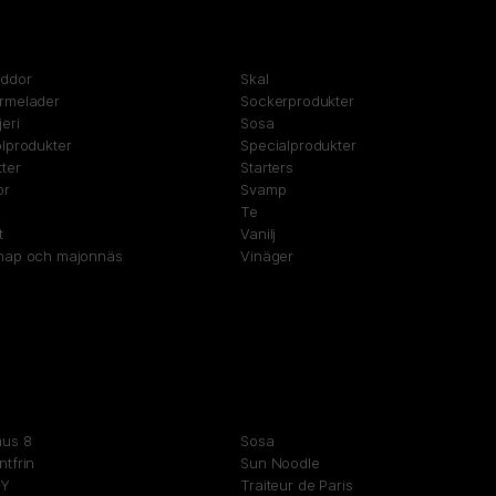
yddor
Skal
rmelader
Sockerprodukter
eri
Sosa
lprodukter
Specialprodukter
ter
Starters
or
Svamp
Te
t
Vanilj
nap och majonnäs
Vinäger
nus 8
Sosa
tfrin
Sun Noodle
DY
Traiteur de Paris