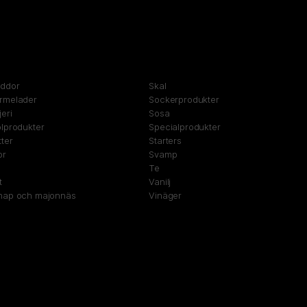
yddor
Skal
rmelader
Sockerprodukter
eri
Sosa
lprodukter
Specialprodukter
ter
Starters
or
Svamp
Te
t
Vanilj
nap och majonnäs
Vinäger