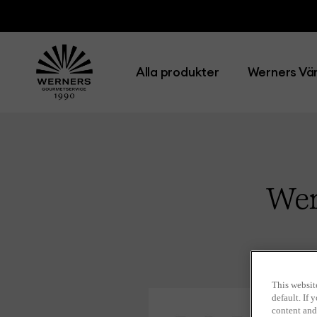
Alla produkter
Werners Vär
Wer
This websit
default. If
content and