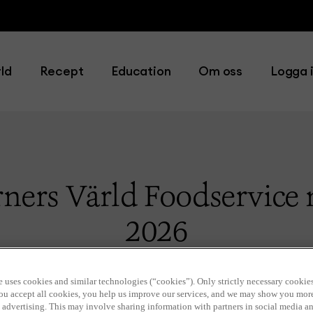
ld
Recept
Education
Om oss
Logga 
ners Värld Foodservice n
2026
e uses cookies and similar technologies (“cookies”). Only strictly necessary cookies
 you accept all cookies, you help us improve our services, and we may show you mor
 advertising. This may involve sharing information with partners in social media an