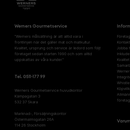
Werners Gourmetservice
Infor
”Werners målsättning är att alltid vara i
Företag
frontlinjen när det gäller mat och matkultur.
Kontak
Kvalitet, ursprung och service är ledord som följt
Jobba 
företaget sedan starten 1990 och som alltid
Inklude
uppskattas av våra kunder.”
Kvalite
Samarb
Werner
Tel. 0511-177 99
Integri
Whistl
Köpvill
Werners Gourmetservice huvudkontor
Allmänn
Kämpagatan 3
företa
532 37 Skara
Marknad-, Försäljningskontor
Östermalmsgatan 26A
Varum
114 26 Stockholm