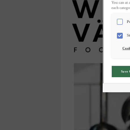
You can at 
each catego
P
S
Cook
Save 