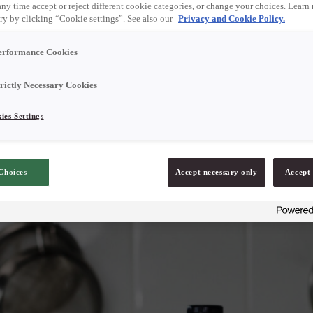
any time accept or reject different cookie categories, or change your choices. Learn
ry by clicking “Cookie settings”. See also our
Privacy and Cookie Policy.
erformance Cookies
trictly Necessary Cookies
ies Settings
Choices
Accept necessary only
Accept 