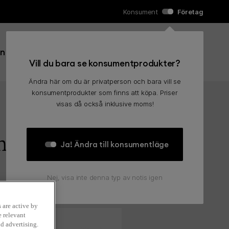
Konsument
Företag
Sök efter:
in
Kundvagn
0
Sök
Vill du bara se konsumentprodukter?
Ändra här om du är privatperson och bara vill se
konsumentprodukter som finns att köpa. Priser
visas då också inklusive moms!
r 2,
Ja! Ändra till konsumentläge
Nej, visa inte denna typ av notis igen
 are active by
e relevant
d advertising.