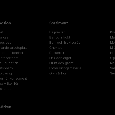
mation
Sortiment
et
Baljväxter
Kr
ta oss
Bär och frukt
Ma
hos oss
Bär- och fruktpuréer
Mej
rande arbetsplats
Choklad
Mjö
t och hållbarhet
Desserter
Nöt
etspartners
Fisk och alger
Olj
s Education
Frukt och grönt
Ris
tetspolicy
Förbrukningsmaterial
Sal
eblowing
Gryn & frön
Se
kor för konsument
a villkor för
gskunder
ärken