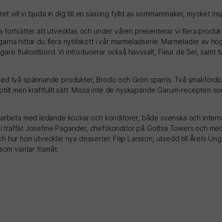
et vill vi bjuda in dig till en säsong fylld av sommarsmaker, mycket in
 fortsätter att utvecklas och under våren presenterar vi flera produ
ingarna hittar du flera nytillskott i vår marmeladserie. Marmelader av 
xigare frukostbord. Vi introducerar också havssalt, Fleur de Sel, samt 
ed två spännande produkter, Brodo och Grön sparris. Två smakfördjup
btilt men kraftfullt sätt. Missa inte de nyskapande Garum-recepten 
marbeta med ledande kockar och konditorer, både svenska och internat
r vi träffat Josefine Pagander, chefskonditor på Gothia Towers och m
 hur hon utvecklar nya desserter. Filip Larsson, utsedd till Årets Un
 som väntar framåt.