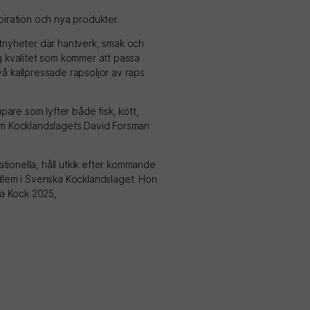
spiration och nya produkter.
ktnyheter där hantverk, smak och
hög kvalitet som kommer att passa
två kallpressade rapsoljor av raps
are som lyfter både fisk, kött,
som Kocklandslagets David Forsman
ionella, håll utkik efter kommande
edlem i Svenska Kocklandslaget. Hon
ga Kock 2025,