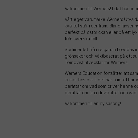
Välkommen till Werners! I det här numr
Vårt eget varumärke Werners Utvalda
kvalitet står i centrum. Bland lanser
perfekt på ostbrickan eller på ett ly
från svenska fält.
Sortimentet från re.garum breddas m
grönsaker och växtbaserat på ett su
Törnqvist utvecklat för Werners.
Werners Education fortsätter att sa
kurser hos oss. I det här numret ha
berättar om vad som driver henne och
berättar om sina drivkrafter och vad
Välkommen till en ny säsong!