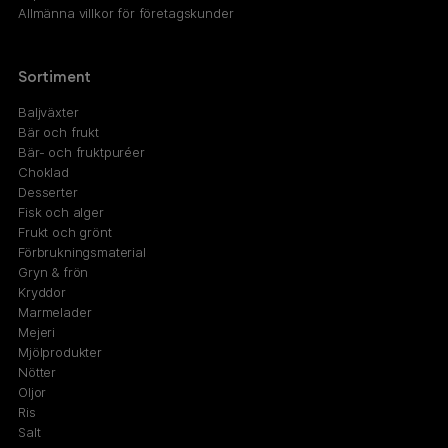
Allmänna villkor för företagskunder
Sortiment
Baljväxter
Bär och frukt
Bär- och fruktpuréer
Choklad
Desserter
Fisk och alger
Frukt och grönt
Förbrukningsmaterial
Gryn & frön
Kryddor
Marmelader
Mejeri
Mjölprodukter
Nötter
Oljor
Ris
Salt