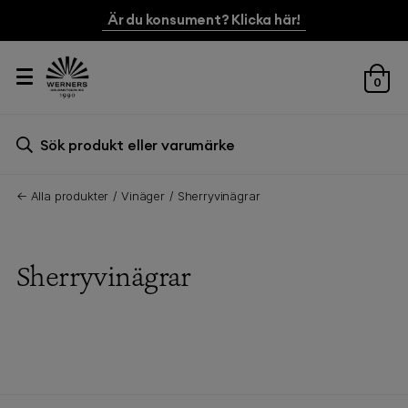
Är du konsument? Klicka här!
0
Sök efter:
Sök
← Alla produkter
Vinäger
Sherryvinägrar
Sherryvinägrar