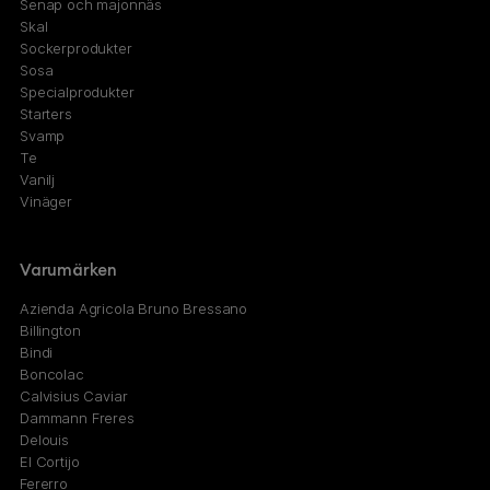
Senap och majonnäs
Skal
Sockerprodukter
Sosa
Specialprodukter
Starters
Svamp
Te
Vanilj
Vinäger
Varumärken
Azienda Agricola Bruno Bressano
Billington
Bindi
Boncolac
Calvisius Caviar
Dammann Freres
Delouis
El Cortijo
Fererro