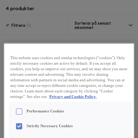
4
produkter
Sorterar på senast
Filtrera
(0)
inkommet
This website uses cookies and similar technologies (“cookies”). Only
strictly necessary cookies are active by default. If you accept all
cookies, you help us improve our services, and we may show you more
relevant content and advertising. This may involve sharing
information with partners in social media and advertising. You can at
any time accept or reject different cookie categories, or change your
choices. Learn more about each category by clicking “Cookie
settings”. See also our
Privacy and Cookie Policy.
11408
11404
Performance Cookies
Videsan
Solera 77
Sherryvinäger 5 L
Sherryvinäger Reserva
Strictly Necessary Cookies
250 ml