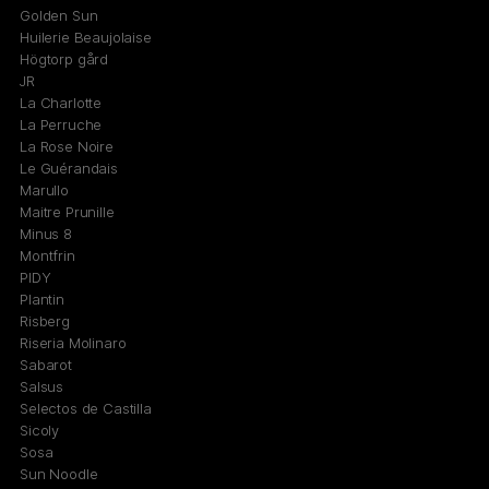
Golden Sun
Huilerie Beaujolaise
Högtorp gård
JR
La Charlotte
La Perruche
La Rose Noire
Le Guérandais
Marullo
Maitre Prunille
Minus 8
Montfrin
PIDY
Plantin
Risberg
Riseria Molinaro
Sabarot
Salsus
Selectos de Castilla
Sicoly
Sosa
Sun Noodle