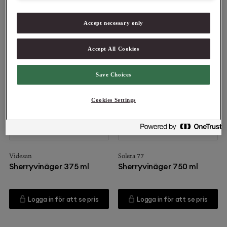
Logga in för att se pris
Logga in för att se pris
Accept necessary only
Accept All Cookies
Save Choices
Cookies Settings
11405
11403
Videsan
Solera 77
Sherryvinäger 375 ml
Sherryvinäger 750 ml
Logga in för att se pris
Logga in för att se pris