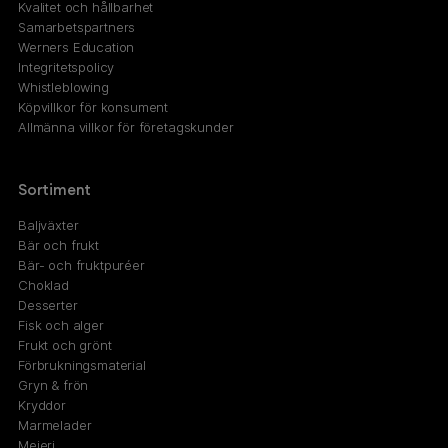
Kvalitet och hållbarhet
Samarbetspartners
Werners Education
Integritetspolicy
Whistleblowing
Köpvillkor för konsument
Allmänna villkor för företagskunder
Sortiment
Baljväxter
Bär och frukt
Bär- och fruktpuréer
Choklad
Desserter
Fisk och alger
Frukt och grönt
Förbrukningsmaterial
Gryn & frön
Kryddor
Marmelader
Mejeri