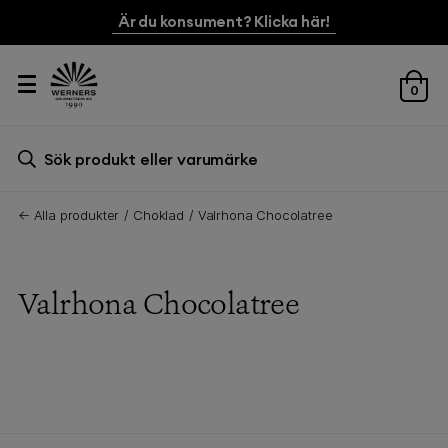
Är du konsument? Klicka här!
0
Sök efter:
Sök
← Alla produkter
Choklad
Valrhona Chocolatree
Valrhona Chocolatree