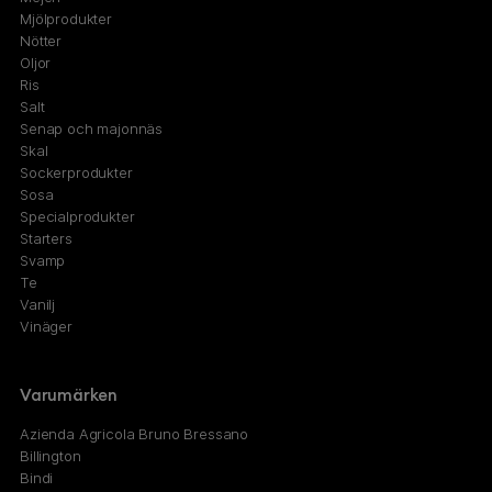
Mjölprodukter
Nötter
Oljor
Ris
Salt
Senap och majonnäs
Skal
Sockerprodukter
Sosa
Specialprodukter
Starters
Svamp
Te
Vanilj
Vinäger
Varumärken
Azienda Agricola Bruno Bressano
Billington
Bindi