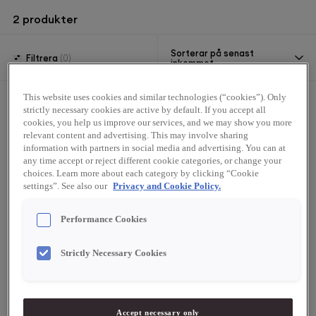
2
produkter
Sorterar på senast
Filtrera
(0)
inkommet
This website uses cookies and similar technologies (“cookies”). Only
strictly necessary cookies are active by default. If you accept all
cookies, you help us improve our services, and we may show you more
relevant content and advertising. This may involve sharing
information with partners in social media and advertising. You can at
any time accept or reject different cookie categories, or change your
choices. Learn more about each category by clicking “Cookie
settings”. See also our
Privacy and Cookie Policy.
Performance Cookies
52698
53047
Strictly Necessary Cookies
Chocolatree
Valrhona
Valrhona Guldblad 8x8cm
Valrhona Guldblad
25 st
fyrkantiga 100 st
inkl.pincett
Accept necessary only