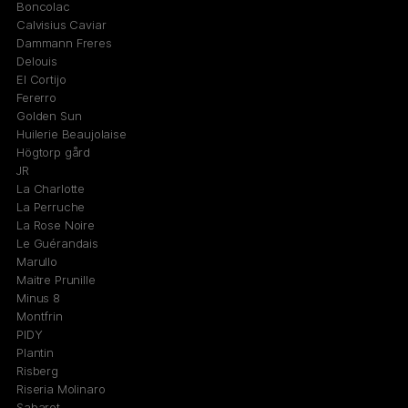
Boncolac
Calvisius Caviar
Dammann Freres
Delouis
El Cortijo
Fererro
Golden Sun
Huilerie Beaujolaise
Högtorp gård
JR
La Charlotte
La Perruche
La Rose Noire
Le Guérandais
Marullo
Maitre Prunille
Minus 8
Montfrin
PIDY
Plantin
Risberg
Riseria Molinaro
Sabarot