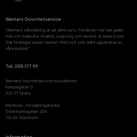
Werners Gourmetservice
”Werners målsättning är att alltid vara i frontlinjen när det gäller
mat och matkultur. Kvalitet, ursprung och service är ledord som
följt företaget sedan starten 1990 och som alltid uppskattas av
våra kunder.”
Tel. 0511-177 99
Werners Gourmetservice huvudkontor
Kämpagatan 3
532 37 Skara
Marknad-, Försäljningskontor
Östermalmsgatan 26A
114 26 Stockholm
Information