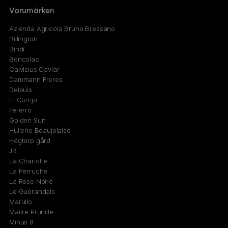
Varumärken
Azienda Agricola Bruno Bressano
Billington
Bindi
Boncolac
Calvisius Caviar
Dammann Freres
Delouis
El Cortijo
Fererro
Golden Sun
Huilerie Beaujolaise
Högtorp gård
JR
La Charlotte
La Perruche
La Rose Noire
Le Guérandais
Marullo
Maitre Prunille
Minus 8