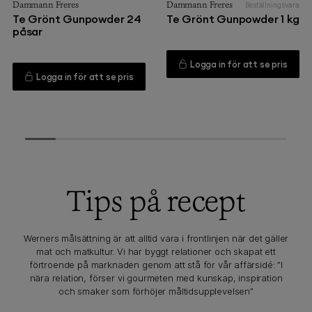
Dammann Freres
Dammann Freres
Beställningsvara
Te Grönt Gunpowder 24
Te Grönt Gunpowder 1 kg
påsar
Logga in för att se pris
Logga in för att se pris
Tips på recept
Werners målsättning är att alltid vara i frontlinjen när det gäller
mat och matkultur. Vi har byggt relationer och skapat ett
förtroende på marknaden genom att stå för vår affärsidé: ”I
nära relation, förser vi gourmeten med kunskap, inspiration
och smaker som förhöjer måltidsupplevelsen”