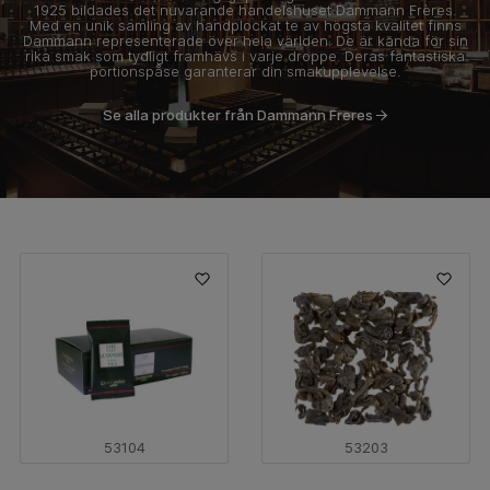
1925 bildades det nuvarande handelshuset Dammann Frères.
Med en unik samling av handplockat te av högsta kvalitet finns
Dammann representerade över hela världen. De är kända för sin
rika smak som tydligt framhävs i varje droppe. Deras fantastiska
portionspåse garanterar din smakupplevelse.
Se alla produkter från Dammann Freres
53104
53203