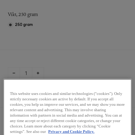
Vikt, 250 gram
250 gram
Styck
This website uses cookies and similar technologies (“cookies”). Only
strictly necessary cookies are active by default. If you accept all
cookies, you help us improve our services, and we may show you more
relevant content and advertising. This may involve sharing
information with partners in social media and advertising. You can at
any time accept or reject different cookie categories, or change your
choices. Learn more about each category by clicking “Cookie
settings”. See also our
Privacy and Cookie Policy.