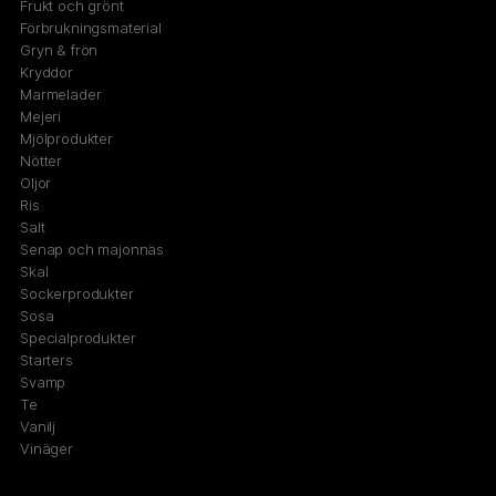
Frukt och grönt
Förbrukningsmaterial
Gryn & frön
Kryddor
Marmelader
Mejeri
Mjölprodukter
Nötter
Oljor
Ris
Salt
Senap och majonnäs
Skal
Sockerprodukter
Sosa
Specialprodukter
Starters
Svamp
Te
Vanilj
Vinäger