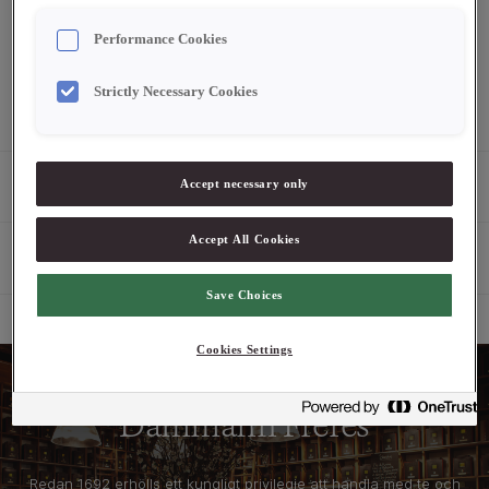
Logga in för att se pris
Performance Cookies
Beställningsvara.
Pris exklusive moms.
Strictly Necessary Cookies
Produktbeskrivning
Accept necessary only
Accept All Cookies
Egenskaper
Save Choices
Cookies Settings
Dammann Freres
Redan 1692 erhölls ett kungligt privilegie att handla med te och