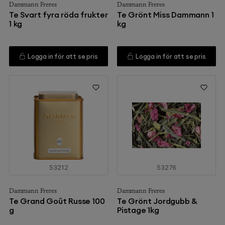
Dammann Freres
Dammann Freres
Te Svart fyra röda frukter
Te Grönt Miss Dammann 1
1 kg
kg
Logga in för att se pris
Logga in för att se pris
53212
53276
Dammann Freres
Dammann Freres
Te Grand Goût Russe 100
Te Grönt Jordgubb &
g
Pistage 1kg