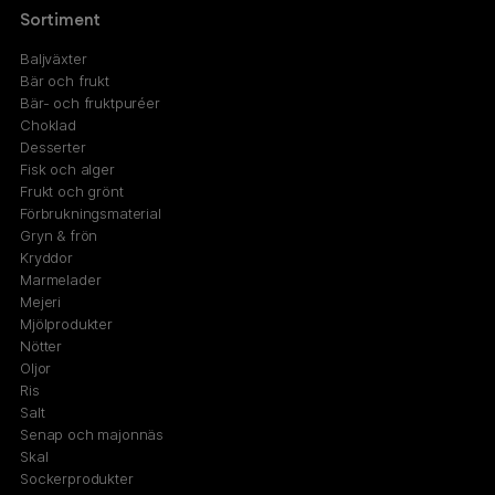
Sortiment
Baljväxter
Bär och frukt
Bär- och fruktpuréer
Choklad
Desserter
Fisk och alger
Frukt och grönt
Förbrukningsmaterial
Gryn & frön
Kryddor
Marmelader
Mejeri
Mjölprodukter
Nötter
Oljor
Ris
Salt
Senap och majonnäs
Skal
Sockerprodukter