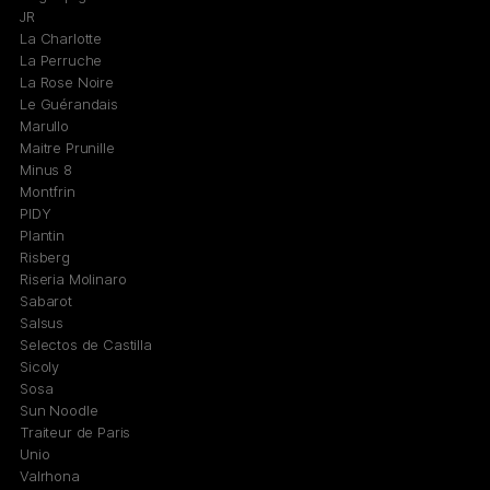
JR
La Charlotte
La Perruche
La Rose Noire
Le Guérandais
Marullo
Maitre Prunille
Minus 8
Montfrin
PIDY
Plantin
Risberg
Riseria Molinaro
Sabarot
Salsus
Selectos de Castilla
Sicoly
Sosa
Sun Noodle
Traiteur de Paris
Unio
Valrhona