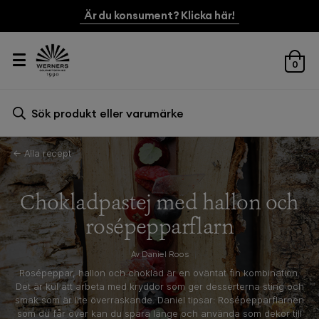
Är du konsument? Klicka här!
0
Sök efter:
Sök
← Alla recept
Chokladpastej med hallon och
rosépepparflarn
Av Daniel Roos
Rosépeppar, hallon och choklad är en oväntat fin kombination.
Det är kul att arbeta med kryddor som ger desserterna sting och
smak som är lite överraskande. Daniel tipsar: Rosépepparflarnen
som du får över kan du spara länge och använda som dekor till