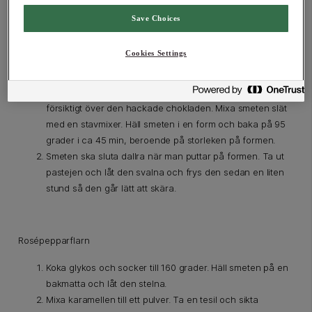
Save Choices
Cookies Settings
Chokladpastej
Koka grädde och Philadelphia. Tillsätt ägg och häll
försiktigt över den hackade chokladen. Mixa smeten slät
med en stavmixer. Häll smeten i en form och baka på 95
grader i ca 45 min, beroende på storleken på formen.
Smeten ska sluta dallra när man puttar på formen. Ta ut
pastejen och låt den svalna och frys den sedan en liten
stund så den går lätt att skära.
Rosépepparflarn
Koka glykos och socker till 160 grader. Häll smeten på en
bakmatta och låt den stelna.
Mixa karamellen till ett pulver. Ta en tesil och sikta