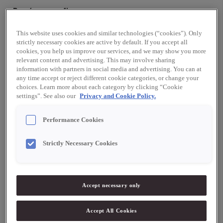
Rosépepparflarn
160 g socker
This website uses cookies and similar technologies (“cookies”). Only
100 g glykos
strictly necessary cookies are active by default. If you accept all
cookies, you help us improve our services, and we may show you more
20 g rosépeppar
relevant content and advertising. This may involve sharing
information with partners in social media and advertising. You can at
Hallonkräm
any time accept or reject different cookie categories, or change your
choices. Learn more about each category by clicking “Cookie
250 g hallon (färska eller frysta)
settings”. See also our
Privacy and Cookie Policy.
25 g socker
100 g vatten
Performance Cookies
25 g strösocker
15 g färskpressad lime
Strictly Necessary Cookies
5 g agar agar, Sosa
Servering
Accept necessary only
12 hallon
12 blåbär
24 röda vinbär
Accept All Cookies