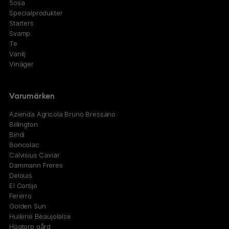
Sosa
Specialprodukter
Starters
Svamp
Te
Vanilj
Vinäger
Varumärken
Azienda Agricola Bruno Bressano
Billington
Bindi
Boncolac
Calvisius Caviar
Dammann Freres
Delouis
El Cortijo
Fererro
Golden Sun
Huilerie Beaujolaise
Högtorp gård