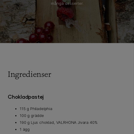
många desserter.
Ingredienser
Chokladpastej
115 g Philadelphia
100 g grädde
190 g Ljus choklad, VALRHONA Jivara 40%
1 ägg