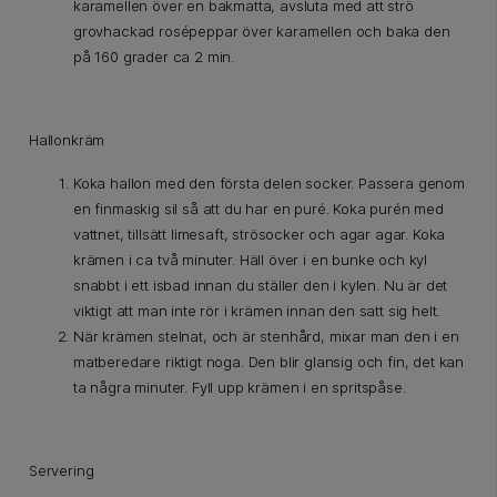
karamellen över en bakmatta, avsluta med att strö
grovhackad rosépeppar över karamellen och baka den
på 160 grader ca 2 min.
Hallonkräm
Koka hallon med den första delen socker. Passera genom
en finmaskig sil så att du har en puré. Koka purén med
vattnet, tillsätt limesaft, strösocker och agar agar. Koka
krämen i ca två minuter. Häll över i en bunke och kyl
snabbt i ett isbad innan du ställer den i kylen. Nu är det
viktigt att man inte rör i krämen innan den satt sig helt.
När krämen stelnat, och är stenhård, mixar man den i en
matberedare riktigt noga. Den blir glansig och fin, det kan
ta några minuter. Fyll upp krämen i en spritspåse.
Servering