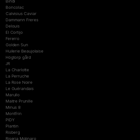
Bindi
Boncolac
Calvisius Caviar
Dammann Freres
Delouis
El Cortijo
Fererro
Golden Sun
Huilerie Beaujolaise
Högtorp gård
JR
La Charlotte
La Perruche
La Rose Noire
Le Guérandais
Marullo
Maitre Prunille
Minus 8
Montfrin
PIDY
Plantin
Risberg
Riseria Molinaro