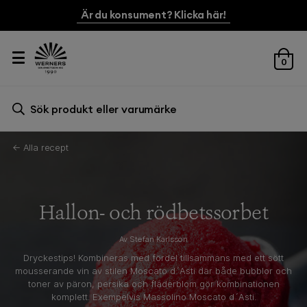
Är du konsument? Klicka här!
0
Sök efter:
Sök
← Alla recept
Hallon- och rödbetssorbet
Av Stefan Karlsson
Dryckestips! Kombineras med fördel tillsammans med ett sött
mousserande vin av stilen Moscato d´Asti där både bubblor och
toner av päron, persika och fläderblom gör kombinationen
komplett. Exempelvis Massolino Moscato d´Asti.