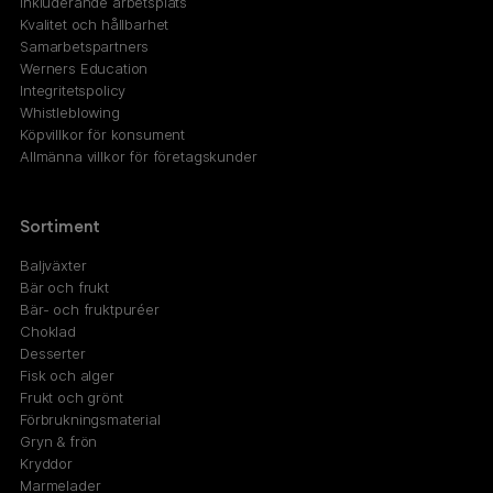
Inkluderande arbetsplats
Kvalitet och hållbarhet
Samarbetspartners
Werners Education
Integritetspolicy
Whistleblowing
Köpvillkor för konsument
Allmänna villkor för företagskunder
Sortiment
Baljväxter
Bär och frukt
Bär- och fruktpuréer
Choklad
Desserter
Fisk och alger
Frukt och grönt
Förbrukningsmaterial
Gryn & frön
Kryddor
Marmelader