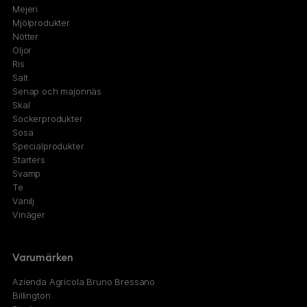
Mejeri
Mjölprodukter
Nötter
Oljor
Ris
Salt
Senap och majonnäs
Skal
Sockerprodukter
Sosa
Specialprodukter
Starters
Svamp
Te
Vanilj
Vinäger
Varumärken
Azienda Agricola Bruno Bressano
Billington