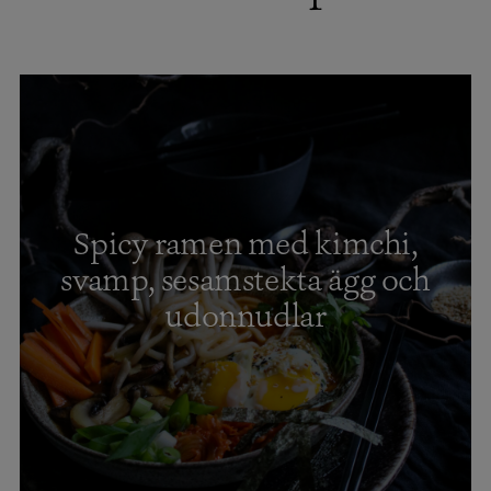
Spicy ramen med kimchi,
svamp, sesamstekta ägg och
udonnudlar