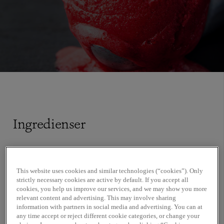
Ingredienser
600 g hallonpuré, Sicoly
This website uses cookies and similar technologies (“cookies”). Only
600 g rödbetsjuice (ca 1 kg rödbetor)
strictly necessary cookies are active by default. If you accept all
50 g hallonvinäger
cookies, you help us improve our services, and we may show you more
300 g socker
relevant content and advertising. This may involve sharing
information with partners in social media and advertising. You can at
100 g glukos, Sosa
any time accept or reject different cookie categories, or change your
saft av 2 citroner