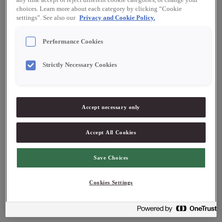
any time accept or reject different cookie categories, or change your
choices. Learn more about each category by clicking “Cookie
settings”. See also our
Privacy and Cookie Policy.
Performance Cookies
Blanda 100 gram strösocker med pektin i en bunke.
Strictly Necessary Cookies
Värm svartvinbärspurén till 40°C, strö i pektinsockret
under omrörning.
Koka i 2 – 3 minuter, strö i resterande strösocker i 3
omgångar. Koka till 106°C.
Accept necessary only
Tag kastrullen från värmen, tillsätt citronsyra och rör om.
Häll marmeladen i en ram som är 10 mm hög, låt svalna
Accept All Cookies
och stelna.
Skär marmeladen i tärningar och vänd i kokos eller
violsocker.
Save Choices
OBS! det är viktigt att pH värdet är mellan 3,2-3,5.
Cookies Settings