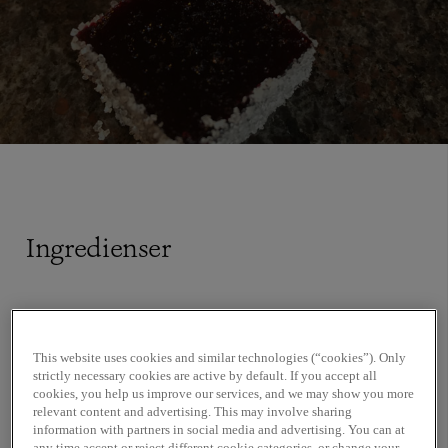
Ingredienser
100 g strösocker
25 g pektin Jaune slow or rapid set, Sosa
This website uses cookies and similar technologies (“cookies”). Only
1020 g svartvinärspuré ekologisk, Sicoly
strictly necessary cookies are active by default. If you accept all
1015 g strösocker
cookies, you help us improve our services, and we may show you more
relevant content and advertising. This may involve sharing
18 g citronsyra, Sosa
information with partners in social media and advertising. You can at
Kokos eller violsocker, Sosa