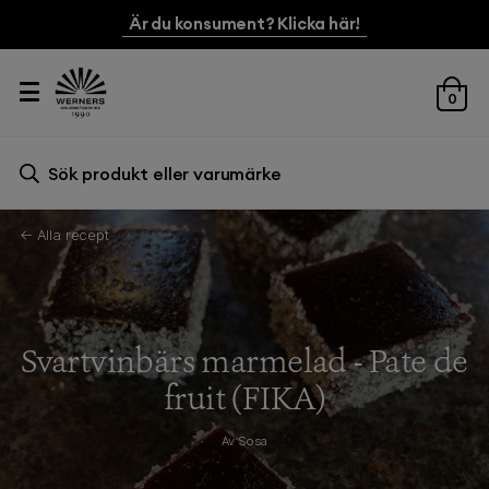
Är du konsument? Klicka här!
0
Sök efter:
Sök
← Alla recept
Svartvinbärs marmelad - Pate de
fruit (FIKA)
Av Sosa