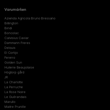
Varumärken
Azienda Agricola Bruno Bressano
Billington
Bindi
Boncolac
Calvisius Caviar
Dammann Freres
Delouis
El Cortijo
Fererro
Golden Sun
Huilerie Beaujolaise
Högtorp gård
JR
La Charlotte
La Perruche
La Rose Noire
Le Guérandais
Marullo
Maitre Prunille