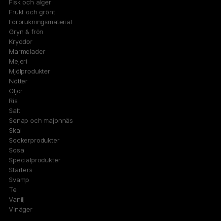
Fisk och alger
Frukt och grönt
Förbrukningsmaterial
Gryn & frön
Kryddor
Marmelader
Mejeri
Mjölprodukter
Nötter
Oljor
Ris
Salt
Senap och majonnäs
Skal
Sockerprodukter
Sosa
Specialprodukter
Starters
Svamp
Te
Vanilj
Vinäger