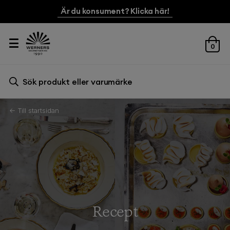
Är du konsument? Klicka här!
0
Sök efter:
Sök
← Till startsidan
Recept