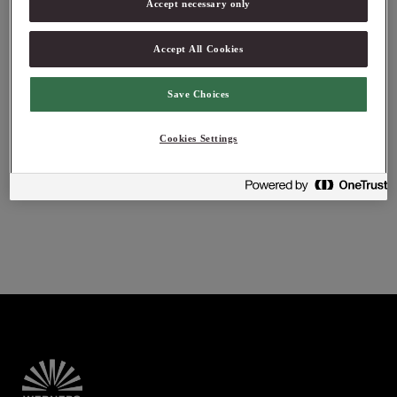
Accept necessary only
Accept All Cookies
Av Matlagerskan
Supermöra revben med
Save Choices
Minus-8-mapleglace
samt
äpple/rödbetssallad
Cookies Settings
med pistage