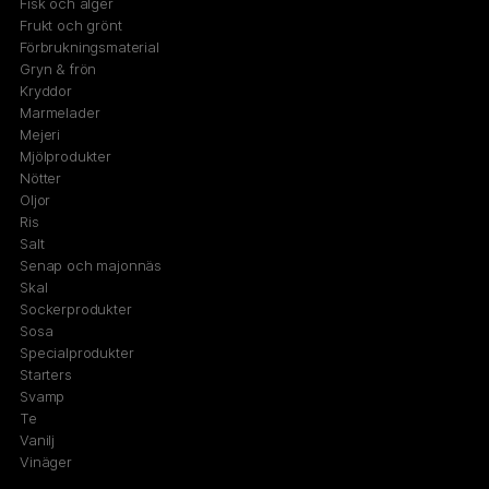
Fisk och alger
Frukt och grönt
Förbrukningsmaterial
Gryn & frön
Kryddor
Marmelader
Mejeri
Mjölprodukter
Nötter
Oljor
Ris
Salt
Senap och majonnäs
Skal
Sockerprodukter
Sosa
Specialprodukter
Starters
Svamp
Te
Vanilj
Vinäger