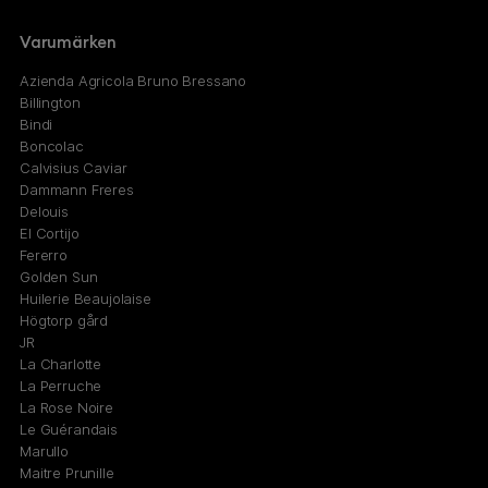
Varumärken
Azienda Agricola Bruno Bressano
Billington
Bindi
Boncolac
Calvisius Caviar
Dammann Freres
Delouis
El Cortijo
Fererro
Golden Sun
Huilerie Beaujolaise
Högtorp gård
JR
La Charlotte
La Perruche
La Rose Noire
Le Guérandais
Marullo
Maitre Prunille