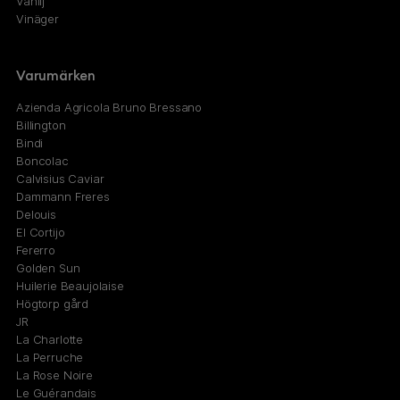
Vanilj
Vinäger
Varumärken
Azienda Agricola Bruno Bressano
Billington
Bindi
Boncolac
Calvisius Caviar
Dammann Freres
Delouis
El Cortijo
Fererro
Golden Sun
Huilerie Beaujolaise
Högtorp gård
JR
La Charlotte
La Perruche
La Rose Noire
Le Guérandais