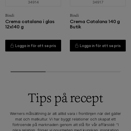
34914
34917
Bindi
Bindi
Crema catalana i glas
Crema Catalana 140 g
12x140 g
Butik
Logga in för att se pris
Logga in för att se pris
Tips på recept
Werners målsättning är att alltid vara i frontlinjen när det gäller
mat och matkultur. Vi har byggt relationer och skapat ett
förtroende på marknaden genom att stå för vår affärsidé: ”I
nära relation, förser vi gourmeten med kunskap, inspiration