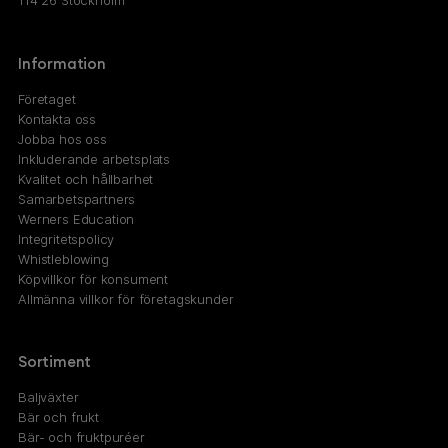
114 26 Stockholm
Information
Företaget
Kontakta oss
Jobba hos oss
Inkluderande arbetsplats
Kvalitet och hållbarhet
Samarbetspartners
Werners Education
Integritetspolicy
Whistleblowing
Köpvillkor för konsument
Allmänna villkor för företagskunder
Sortiment
Baljväxter
Bär och frukt
Bär- och fruktpuréer