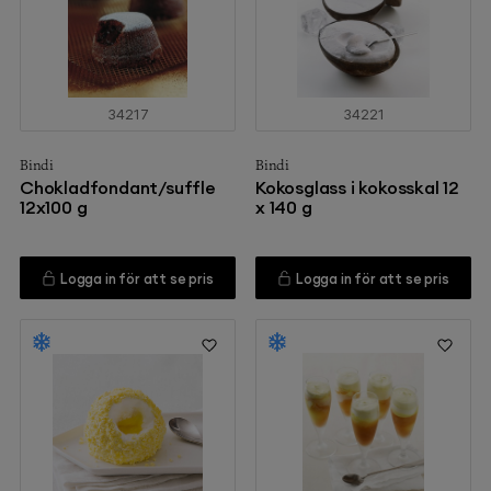
34217
34221
Bindi
Bindi
Chokladfondant/suffle
Kokosglass i kokosskal 12
12x100 g
x 140 g
Logga in för att se pris
Logga in för att se pris