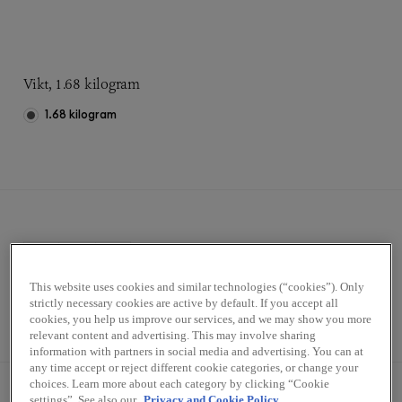
Vikt, 1.68 kilogram
1.68 kilogram
This website uses cookies and similar technologies (“cookies”). Only
Kartong (12x140g)
strictly necessary cookies are active by default. If you accept all
cookies, you help us improve our services, and we may show you more
relevant content and advertising. This may involve sharing
information with partners in social media and advertising. You can at
any time accept or reject different cookie categories, or change your
choices. Learn more about each category by clicking “Cookie
settings”. See also our
Privacy and Cookie Policy.