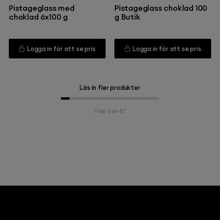
Pistageglass med
Pistageglass choklad 100
choklad 6x100 g
g Butik
Logga in för att se pris
Logga in för att se pris
Läs in fler produkter
Visar 6 av 67