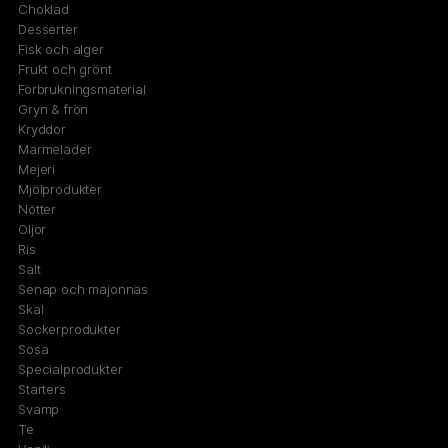
Choklad
Desserter
Fisk och alger
Frukt och grönt
Förbrukningsmaterial
Gryn & frön
Kryddor
Marmelader
Mejeri
Mjölprodukter
Nötter
Oljor
Ris
Salt
Senap och majonnäs
Skal
Sockerprodukter
Sosa
Specialprodukter
Starters
Svamp
Te