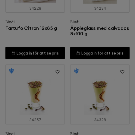
34228
34234
Bindi
Bindi
Tartufo Citron 12x85 g
Äppleglass med calvados
8x100 g
Logga in för att se pris
Logga in för att se pris
34257
34328
Bindi
Bindi