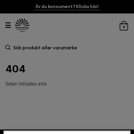
Är du konsument? Klicka här!
0
Sök efter:
Sök
404
Sidan hittades inte