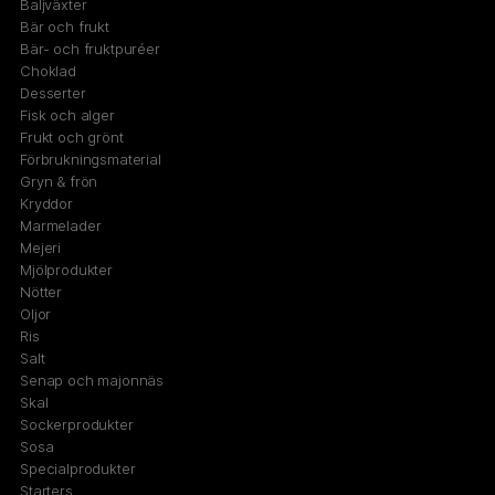
Baljväxter
Bär och frukt
Bär- och fruktpuréer
Choklad
Desserter
Fisk och alger
Frukt och grönt
Förbrukningsmaterial
Gryn & frön
Kryddor
Marmelader
Mejeri
Mjölprodukter
Nötter
Oljor
Ris
Salt
Senap och majonnäs
Skal
Sockerprodukter
Sosa
Specialprodukter
Starters