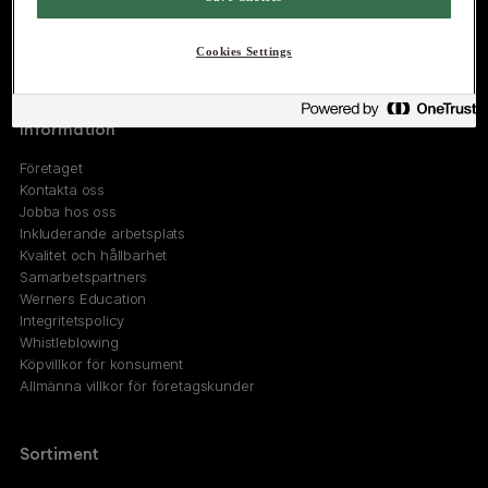
Marknad-, Försäljningskontor
Östermalmsgatan 26A
Cookies Settings
114 26 Stockholm
Information
Företaget
Kontakta oss
Jobba hos oss
Inkluderande arbetsplats
Kvalitet och hållbarhet
Samarbetspartners
Werners Education
Integritetspolicy
Whistleblowing
Köpvillkor för konsument
Allmänna villkor för företagskunder
Sortiment