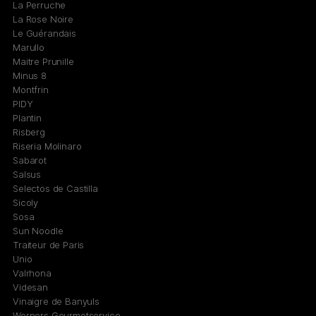
La Perruche
La Rose Noire
Le Guérandais
Marullo
Maitre Prunille
Minus 8
Montfrin
PIDY
Plantin
Risberg
Riseria Molinaro
Sabarot
Salsus
Selectos de Castilla
Sicoly
Sosa
Sun Noodle
Traiteur de Paris
Unio
Valrhona
Videsan
Vinaigre de Banyuls
Werners Gourmetservice