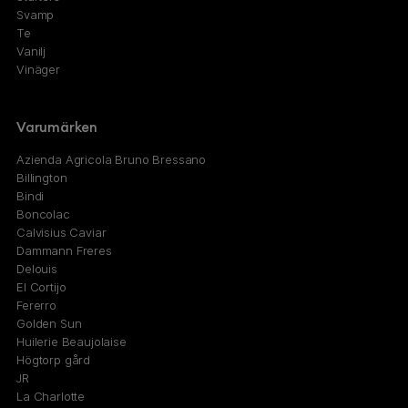
Svamp
Te
Vanilj
Vinäger
Varumärken
Azienda Agricola Bruno Bressano
Billington
Bindi
Boncolac
Calvisius Caviar
Dammann Freres
Delouis
El Cortijo
Fererro
Golden Sun
Huilerie Beaujolaise
Högtorp gård
JR
La Charlotte