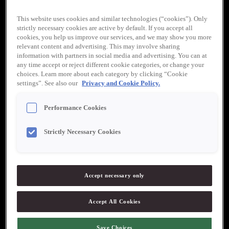
This website uses cookies and similar technologies (“cookies”). Only
strictly necessary cookies are active by default. If you accept all
cookies, you help us improve our services, and we may show you more
relevant content and advertising. This may involve sharing
information with partners in social media and advertising. You can at
any time accept or reject different cookie categories, or change your
choices. Learn more about each category by clicking “Cookie
settings”. See also our
Privacy and Cookie Policy.
Werners Gourmetservice
Performance Cookies
”Werners målsättning är att alltid vara i frontlinjen när det gäller
mat och matkultur. Kvalitet, ursprung och service är ledord som
följt företaget sedan starten 1990 och som alltid uppskattas av
Strictly Necessary Cookies
våra kunder.”
Tel. 0511-177 99
Accept necessary only
Werners Gourmetservice huvudkontor
Accept All Cookies
Kämpagatan 3
532 37 Skara
Save Choices