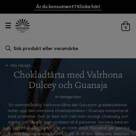
Är du konsument? Klicka här!
0
Sök efter:
Sök
← Alla recept
Chokladtårta med Valrhona
Dulcey och Guanaja
Av Matlagerskan
En oemotståndlig Valrhona-tårta där Dulceyns gräddkolatoner
möter upp den intensiva chokladsmaken i Guanaja komponerat
med jordnötter. Den är liten och nätt men otroligt chokladig och
mäktig och räcker utan problem till 8 personer. Servera med en
illy espresso eller varför inte en mörk stout. Receptet ger ganska
mycket frosting men nästan 1/3 går åt till den spritsade dekoren