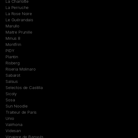
La Charlotte
La Perruche
La Rose Noire
Le Guérandais
Marullo
Maitre Prunille
Minus 8
Montfrin
PIDY
Plantin
Risberg
Riseria Molinaro
Sabarot
Salsus
Selectos de Castilla
Sicoly
Sosa
Sun Noodle
Traiteur de Paris
Unio
Valrhona
Videsan
Vinaigre de Banyuls