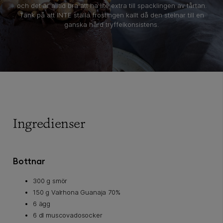
och det är alltid bra att ha lite extra till spacklingen av tårtan.
Tänk på att INTE ställa frostingen kallt då den stelnar till en
ganska hård tryffelkonsistens.
Ingredienser
Bottnar
300 g smör
150 g Valrhona Guanaja 70%
6 ägg
6 dl muscovadosocker