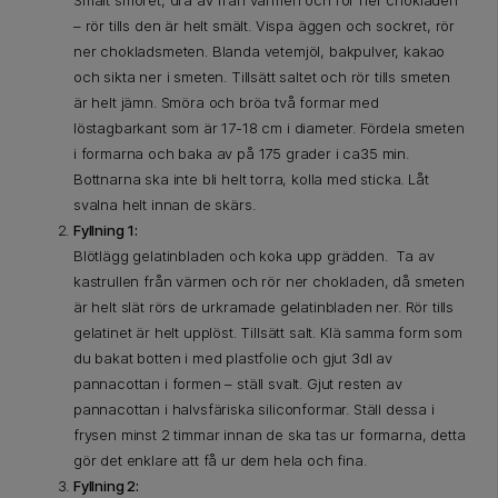
Smält smöret, dra av från värmen och rör ner chokladen
– rör tills den är helt smält. Vispa äggen och sockret, rör
ner chokladsmeten. Blanda vetemjöl, bakpulver, kakao
och sikta ner i smeten. Tillsätt saltet och rör tills smeten
är helt jämn. Smöra och bröa två formar med
löstagbarkant som är 17-18 cm i diameter. Fördela smeten
i formarna och baka av på 175 grader i ca35 min.
Bottnarna ska inte bli helt torra, kolla med sticka. Låt
svalna helt innan de skärs.
Fyllning 1:
Blötlägg gelatinbladen och koka upp grädden. Ta av
kastrullen från värmen och rör ner chokladen, då smeten
är helt slät rörs de urkramade gelatinbladen ner. Rör tills
gelatinet är helt upplöst. Tillsätt salt. Klä samma form som
du bakat botten i med plastfolie och gjut 3dl av
pannacottan i formen – ställ svalt. Gjut resten av
pannacottan i halvsfäriska siliconformar. Ställ dessa i
frysen minst 2 timmar innan de ska tas ur formarna, detta
gör det enklare att få ur dem hela och fina.
Fyllning 2: