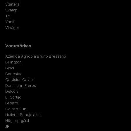
Starters
Svamp
Te
Vanilj
Vinäger
Varumärken
Azienda Agricola Bruno Bressano
Billington
Bindi
Boncolac
Calvisius Caviar
Dammann Freres
Delouis
El Cortijo
Fererro
Golden Sun
Huilerie Beaujolaise
Högtorp gård
JR