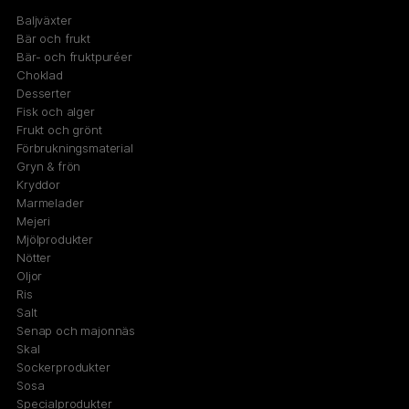
Baljväxter
Bär och frukt
Bär- och fruktpuréer
Choklad
Desserter
Fisk och alger
Frukt och grönt
Förbrukningsmaterial
Gryn & frön
Kryddor
Marmelader
Mejeri
Mjölprodukter
Nötter
Oljor
Ris
Salt
Senap och majonnäs
Skal
Sockerprodukter
Sosa
Specialprodukter