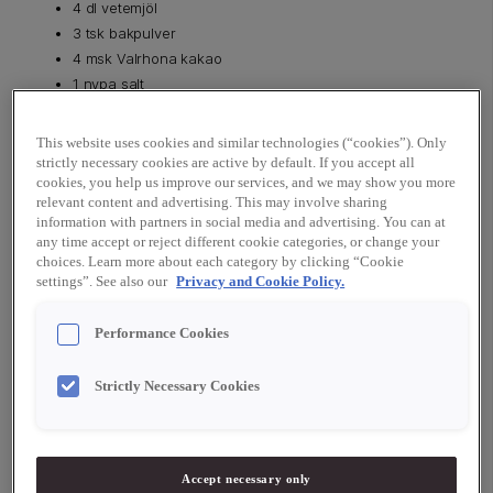
4 dl vetemjöl
3 tsk bakpulver
4 msk Valrhona kakao
1 nypa salt
1 msk smör, till formen
0,5 dl ströbröd
This website uses cookies and similar technologies (“cookies”). Only
strictly necessary cookies are active by default. If you accept all
Fyllning 1 – Dulceypannacotta
cookies, you help us improve our services, and we may show you more
relevant content and advertising. This may involve sharing
4,5 dl vispgrädde
information with partners in social media and advertising. You can at
any time accept or reject different cookie categories, or change your
2,5 gelatinblad
choices. Learn more about each category by clicking “Cookie
150 g Valrhona Dulcey
settings”. See also our
Privacy and Cookie Policy.
1 nypa salt
Performance Cookies
Fyllning 2 – Creme på Guanaja med nibs och
jordnötssmör
Strictly Necessary Cookies
200 g cream cheese (av Philadelphiatyp)
1 dl jordnötssmör - slätt
1 dl florsocker
Accept necessary only
50 g Valrhona Guanaja 70% med nibs