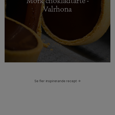
Mörk chokladtarte -
Valrhona
Se fler inspirerande recept →