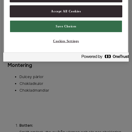
Frosting
Accept All Cookies
200 g Valrhona Guanaja 70% – finhackad
300 g smör
Save Choices
1,5 dl Valrhona kakao
4 msk vispgrädde
Cookies Settings
3,5 dl florsocker
1 nypa salt
Montering
Dulcey pärlor
Chokladkulor
Chokladmandlar
Botten: