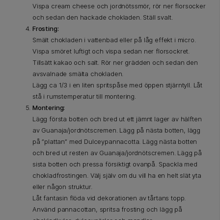
Vispa cream cheese och jordnötssmör, rör ner florsocker
och sedan den hackade chokladen. Ställ svalt.
Frosting:
Smält chokladen i vattenbad eller på låg effekt i micro.
Vispa smöret luftigt och vispa sedan ner florsockret.
Tillsätt kakao och salt. Rör ner grädden och sedan den
avsvalnade smälta chokladen.
Lägg ca 1/3 i en liten spritspåse med öppen stjärntyll. Låt
stå i rumstemperatur till montering.
Montering:
Lägg första botten och bred ut ett jämnt lager av hälften
av Guanaja/jordnötscremen. Lägg på nästa botten, lägg
på ”plattan” med Dulceypannacotta. Lägg nästa botten
och bred ut resten av Guanaja/jordnötscremen. Lägg på
sista botten och pressa försiktigt ovanpå. Spackla med
chokladfrostingen. Välj själv om du vill ha en helt slät yta
eller någon struktur.
Låt fantasin flöda vid dekorationen av tårtans topp.
Använd pannacottan, spritsa frosting och lägg på