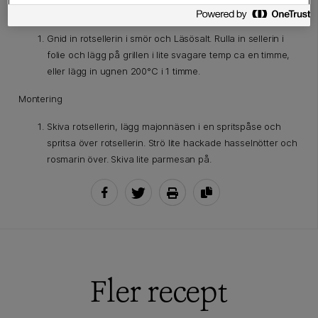
Rotselleri
Gnid in rotsellerin i smör och Läsösalt. Rulla in sellerin i
folie och lägg på grillen i lite svagare temp ca en timme,
eller lägg in ugnen 200°C i 1 timme.
Montering
Skiva rotsellerin, lägg majonnäsen i en spritspåse och
spritsa över rotsellerin. Strö lite hackade hasselnötter och
rosmarin över. Skiva lite parmesan på.
Fler recept