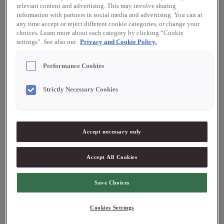
2 tsk hasselnötsolja
relevant content and advertising. This may involve sharing
Salt och peppar
information with partners in social media and advertising. You can at
any time accept or reject different cookie categories, or change your
Rotselleri
choices. Learn more about each category by clicking “Cookie
settings”. See also our
Privacy and Cookie Policy.
1 hel rotselleri
100 g hasselnötsmajonnäs
Performance Cookies
100 g hasselnötter, rostade från Piemonte
50 g parmesan
Strictly Necessary Cookies
Rosmarin, färsk
Accept necessary only
Hasselnötsmajonnäs
Accept All Cookies
Blanda äggulor, senap, vinäger och droppa i
Save Choices
druvkärnsolja samt hasselnötsoljan under vispning till en
emulsion.
Cookies Settings
Smaksätt med salt och peppar.