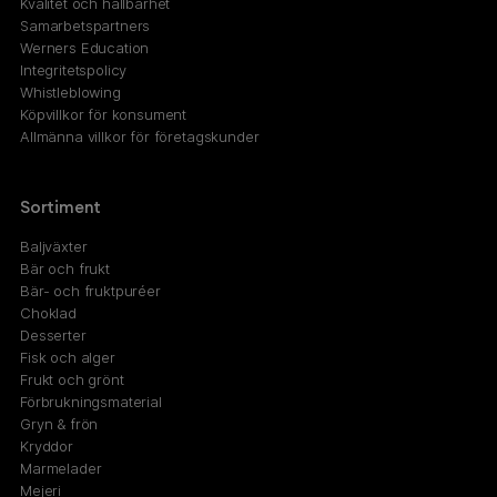
Kvalitet och hållbarhet
Samarbetspartners
Werners Education
Integritetspolicy
Whistleblowing
Köpvillkor för konsument
Allmänna villkor för företagskunder
Sortiment
Baljväxter
Bär och frukt
Bär- och fruktpuréer
Choklad
Desserter
Fisk och alger
Frukt och grönt
Förbrukningsmaterial
Gryn & frön
Kryddor
Marmelader
Mejeri