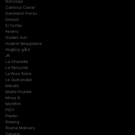
Boncolac
Calvisius Caviar
Dammann Freres
Delouis
El Cortijo
Fererro
Golden Sun
Huilerie Beaujolaise
Högtorp gård
JR
La Charlotte
La Perruche
La Rose Noire
Le Guérandais
Marullo
Maitre Prunille
Minus 8
Montfrin
PIDY
Plantin
Risberg
Riseria Molinaro
Sabarot