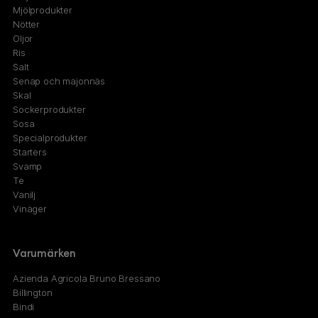
Mjölprodukter
Nötter
Oljor
Ris
Salt
Senap och majonnäs
Skal
Sockerprodukter
Sosa
Specialprodukter
Starters
Svamp
Te
Vanilj
Vinäger
Varumärken
Azienda Agricola Bruno Bressano
Billington
Bindi