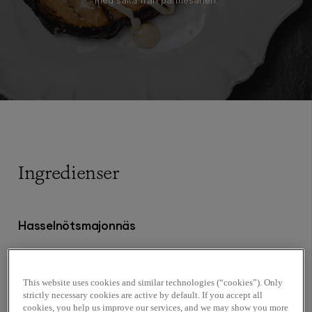
Ingredienser
Hasselnötsmajonnäs
2 äggulor
4 dl druvkärnsolja
This website uses cookies and similar technologies (“cookies”). Only
1 msk dijonsenap, Werners
strictly necessary cookies are active by default. If you accept all
2 msk champagnevinäger
cookies, you help us improve our services, and we may show you more