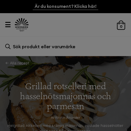
Är du konsument? Klicka här!
0
Sök efter:
Sök
← Alla recept
Grillad rotselleri med
hasselnötsmajonnäs och
parmesan
Av Kristin Åhlander
Helgrillad rotselleri med krämig majonnäs, rostade hasselnötter
med sälta från parmesanen.