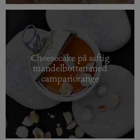
Cheesecake på saftig
mandelbotten med
campariorange