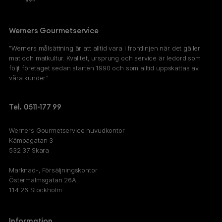
Werners Gourmetservice
”Werners målsättning är att alltid vara i frontlinjen när det gäller
mat och matkultur. Kvalitet, ursprung och service är ledord som
följt företaget sedan starten 1990 och som alltid uppskattas av
våra kunder.”
Tel. 0511-177 99
Werners Gourmetservice huvudkontor
Kämpagatan 3
532 37 Skara
Marknad-, Försäljningskontor
Östermalmsgatan 26A
114 26 Stockholm
Information