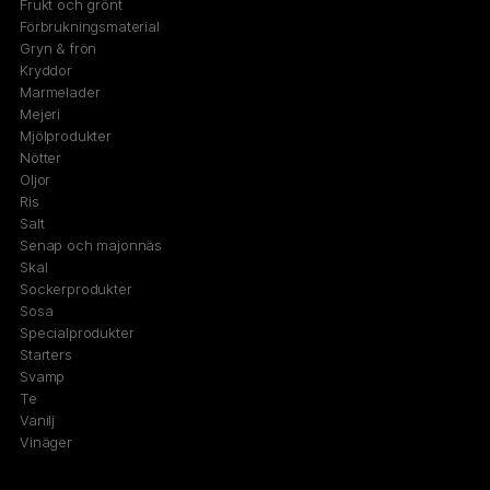
Frukt och grönt
Förbrukningsmaterial
Gryn & frön
Kryddor
Marmelader
Mejeri
Mjölprodukter
Nötter
Oljor
Ris
Salt
Senap och majonnäs
Skal
Sockerprodukter
Sosa
Specialprodukter
Starters
Svamp
Te
Vanilj
Vinäger