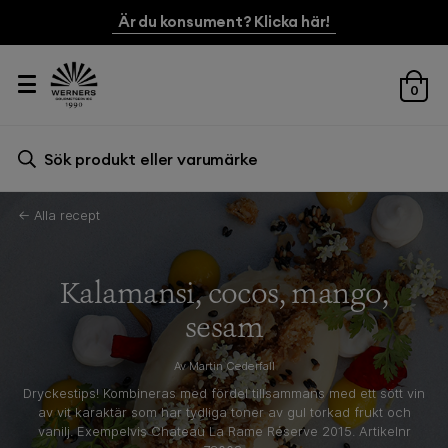
Är du konsument? Klicka här!
0
Sök efter:
Sök
← Alla recept
Kalamansi, cocos, mango,
sesam
Av Martin Cederfall
Dryckestips! Kombineras med fördel tillsammans med ett sött vin
av vit karaktär som har tydliga toner av gul torkad frukt och
vanilj. Exempelvis Chateau La Rame Réserve 2015. Artikelnr