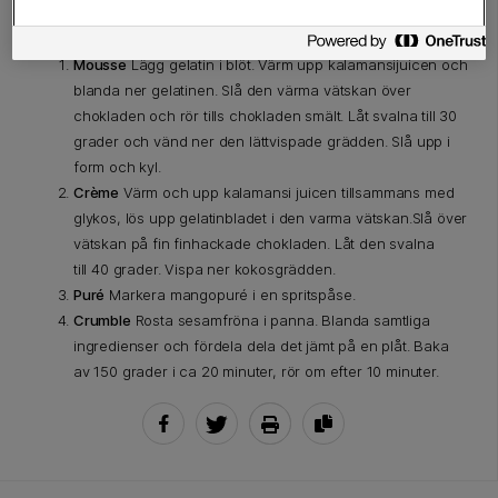
Mousse
Lägg gelatin i blöt. Värm upp kalamansijuicen och
blanda ner gelatinen. Slå den värma vätskan över
chokladen och rör tills
chokladen smält. Låt svalna till
30
grader och vänd ner den
lättvispade grädden. Slå upp
i
form och kyl.
Crème
Värm och upp kalamansi juicen tillsammans med
glykos, lös upp gelatinbladet i den varma vätskan.Slå över
vätskan på fin finhackade chokladen. Låt den svalna
till 40 grader. Vispa ner kokosgrädden.
Puré
Markera mangopuré i en spritspåse.
Crumble
Rosta sesamfröna i panna. Blanda samtliga
ingredienser och fördela dela det jämt på en plåt. Baka
av 150 grader i ca 20 minuter, rör om efter 10 minuter.