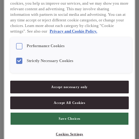
cookies, you help us improve our services, and we may show you more
Kokoscrème
relevant content and advertising. This may involve sharing
information with partners in social media and advertising. You can at
25 g kalamansijuice sicoly
any time accept or reject different cookie categories, or change your
choices. Learn more about each category by clicking “Cookie
2 g glykos
settings”. See also our
Privacy and Cookie Policy.
1 gelatinblad, blötlagd
90 g Ivoire 35% Valrhona
Performance Cookies
95 g kokosgrädde
50 g mangopuré Sicoly
Strictly Necessary Cookies
Sesamcrumble
10 g svarta sesamfrön
Accept necessary only
10 g vita sesamfrön
50 g smör
Accept All Cookies
50 g socker
75 g mandelmjöl
Save Choices
75 g skrädmjöl
Cookies Settings