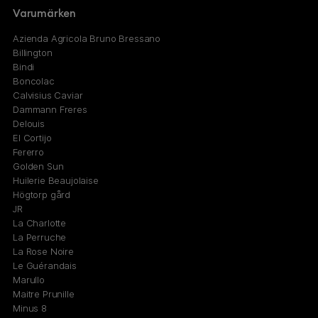
Varumärken
Azienda Agricola Bruno Bressano
Billington
Bindi
Boncolac
Calvisius Caviar
Dammann Freres
Delouis
El Cortijo
Fererro
Golden Sun
Huilerie Beaujolaise
Högtorp gård
JR
La Charlotte
La Perruche
La Rose Noire
Le Guérandais
Marullo
Maitre Prunille
Minus 8