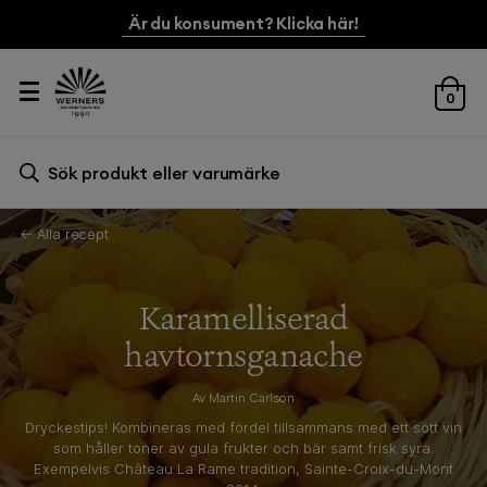
Är du konsument? Klicka här!
0
Sök efter:
Sök
← Alla recept
Karamelliserad
havtornsganache
Av Martin Carlson
Dryckestips! Kombineras med fördel tillsammans med ett sött vin
som håller toner av gula frukter och bär samt frisk syra.
Exempelvis Château La Rame tradition, Sainte-Croix-du-Mont