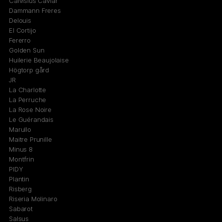
Calvisius Caviar
Dammann Freres
Delouis
El Cortijo
Fererro
Golden Sun
Huilerie Beaujolaise
Högtorp gård
JR
La Charlotte
La Perruche
La Rose Noire
Le Guérandais
Marullo
Maitre Prunille
Minus 8
Montfrin
PIDY
Plantin
Risberg
Riseria Molinaro
Sabarot
Salsus