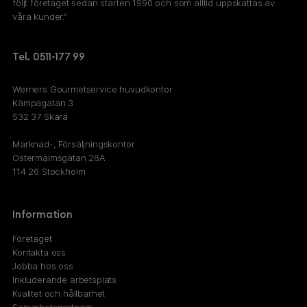
följt företaget sedan starten 1990 och som alltid uppskattas av
våra kunder.”
Tel. 0511-177 99
Werners Gourmetservice huvudkontor
Kämpagatan 3
532 37 Skara
Marknad-, Försäljningskontor
Östermalmsgatan 26A
114 26 Stockholm
Information
Företaget
Kontakta oss
Jobba hos oss
Inkluderande arbetsplats
Kvalitet och hållbarhet