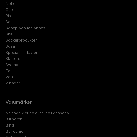
Nötter
Oljor
Ris
Salt
Senap och majonnäs
Skal
Sockerprodukter
Sosa
Specialprodukter
Starters
Svamp
Te
Vanilj
Vinäger
Varumärken
Azienda Agricola Bruno Bressano
Billington
Bindi
Boncolac