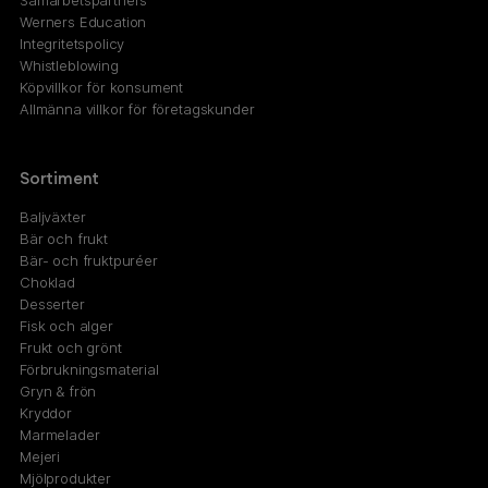
Samarbetspartners
Werners Education
Integritetspolicy
Whistleblowing
Köpvillkor för konsument
Allmänna villkor för företagskunder
Sortiment
Baljväxter
Bär och frukt
Bär- och fruktpuréer
Choklad
Desserter
Fisk och alger
Frukt och grönt
Förbrukningsmaterial
Gryn & frön
Kryddor
Marmelader
Mejeri
Mjölprodukter