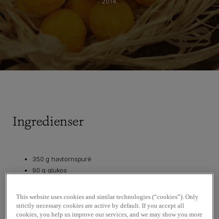
2014.
Ingredienser
350 g havtornspuré
90 g glukos
450 g strösocker
750 g Waina 35 %, Valrhona
This website uses cookies and similar technologies (“cookies”). Only
195 g smör
strictly necessary cookies are active by default. If you accept all
cookies, you help us improve our services, and we may show you more
130 st tryffelskal, vita, Valrhona