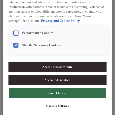
relevant content and advertising. This may involve sharing
Waina till temperering
information with partners in social media and advertising. You can at
any time accept or reject different cookie categories, or change your
Chokladpulver
choices. Learn more about each category by clicking “Cookie
settings”. See also our
Privacy and Cookie Policy.
250 g socker
75 g vatten
Performance Cookies
200 g Waina 35 %, Valrhona
6 g gul färg, Sosa
Strictly Necessary Cookies
20 g frystorkat havtornspulver
Accept necessary only
Värm havtornspurén med glukosen. Karamelisera sockret
Accept All Cookies
i en kastrull, deglacera med den varma
glukos/havtornspurén. Sockret ska få en gyllende färg.
Save Choices
Se till att all karamell löser sig. Låt svalna något, slå
havtornskaramellen över Wainachokladen och skapa en
Cookies Settings
elastisk emulsion/ganache. Skär smöret i små kuber och
mixa det sedan i ganachen med en stavmixer. När