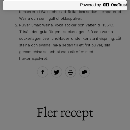
ganachen är 30°C spritsa i pralinskalen. Locka med
tempererad Wainachoklad. Rulla dom sedan i tempererad
Waina och sen i gult chokladpulver.
Pulver Smält Waina. Koka socker och vatten till 135°C.
Tillsätt den gula färgen I sockerlagen. Slå den varma
sockerlagen över chokladen under konstant vispning. Låt
stelna och svalna, mixa sedan till ett fint pulver, sila
genom chinoise och blanda därefter med
havtornspulvret.
Fler recept