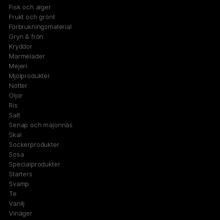
Fisk och alger
Frukt och grönt
Förbrukningsmaterial
Gryn & frön
Kryddor
Marmelader
Mejeri
Mjölprodukter
Nötter
Oljor
Ris
Salt
Senap och majonnäs
Skal
Sockerprodukter
Sosa
Specialprodukter
Starters
Svamp
Te
Vanilj
Vinäger