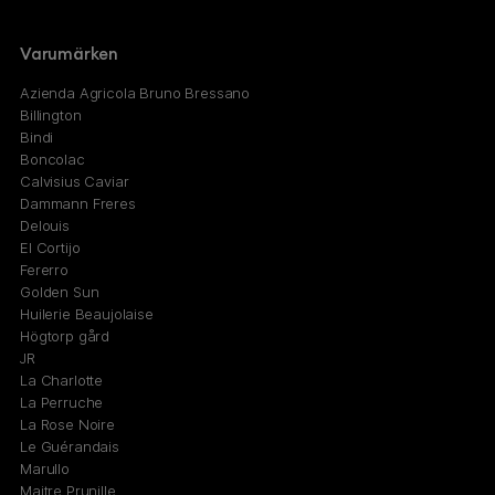
Varumärken
Azienda Agricola Bruno Bressano
Billington
Bindi
Boncolac
Calvisius Caviar
Dammann Freres
Delouis
El Cortijo
Fererro
Golden Sun
Huilerie Beaujolaise
Högtorp gård
JR
La Charlotte
La Perruche
La Rose Noire
Le Guérandais
Marullo
Maitre Prunille