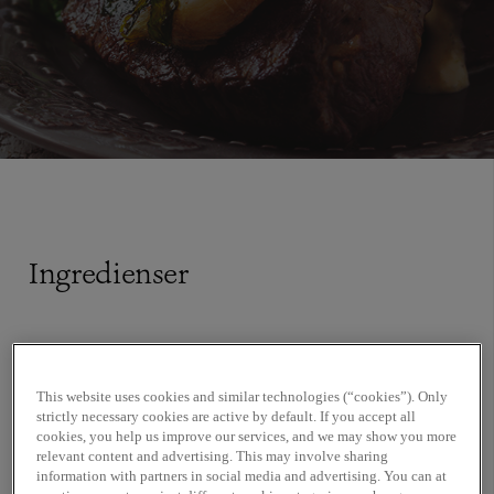
Ingredienser
½ dl vitvinsvinäger, tex champagnevinäger
½ dl torrt vitt vin eller torr vit vermouth
This website uses cookies and similar technologies (“cookies”). Only
1 tesked schalottenlök
strictly necessary cookies are active by default. If you accept all
1 tesked torkad eller färsk dragon
cookies, you help us improve our services, and we may show you more
relevant content and advertising. This may involve sharing
en nypa peppar
information with partners in social media and advertising. You can at
en nypa salt