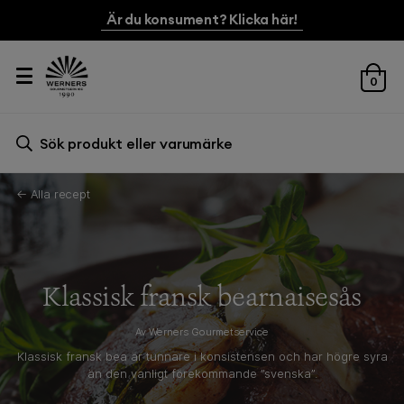
Är du konsument? Klicka här!
0
Sök efter:
Sök
← Alla recept
Klassisk fransk bearnaisesås
Av Werners Gourmetservice
Klassisk fransk bea är tunnare i konsistensen och har högre syra
än den vanligt förekommande ”svenska”.