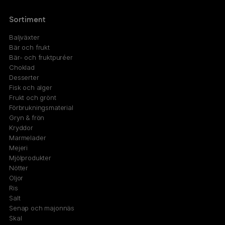
Sortiment
Baljväxter
Bär och frukt
Bär- och fruktpuréer
Choklad
Desserter
Fisk och alger
Frukt och grönt
Förbrukningsmaterial
Gryn & frön
Kryddor
Marmelader
Mejeri
Mjölprodukter
Nötter
Oljor
Ris
Salt
Senap och majonnäs
Skal