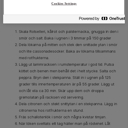
Cookies Settings
Skala Rotselleri, kålrot och palsternacka, gnugga in den i
smör och salt. Baka i ugnen i 3 timmar på 150 grader
Dela lökarna på mitten och stek den snittade ytan i smör
och lite cassonadesocker. Baka av lökarna tillsammans
med rotfrukterna.
Lägg ut lammracksen i rumstemperatur i god tid. Putsa
köttet och benen men behåll det i helt stycke. Salta och
peppra. Bryn den i stekpanna. Ställ in i ugnen på 125
grader tills innertemperaturen är på 55 grader. Lägg ut
och låt vila ca 30 min. Skär upp dem och droppa
gremolatan på racksen vid servering.
Dela citronen och stekt snittytan i en stekpanna. Lägg in
citronerna hos rotfrukterna en stund.
Fräs schallotenlök i smör och några kvistar timjan.
När löken svettats ett tag häller man på rödvinet. Låt