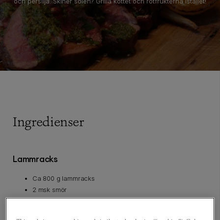
och persilja. Skiner solen? Grilla köttet och rotfrukterna istället!
Ingredienser
Lammracks
Ca 800 g lammracks
2 msk smör
salt och peppar
chiligremolata