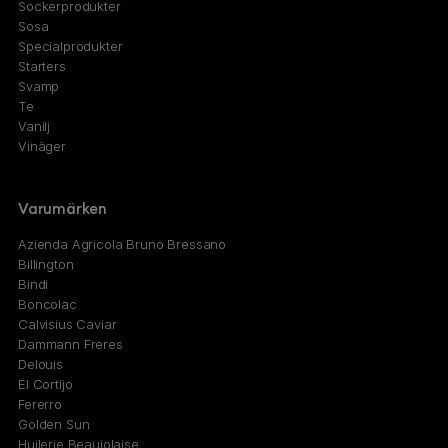
Sockerprodukter
Sosa
Specialprodukter
Starters
Svamp
Te
Vanilj
Vinäger
Varumärken
Azienda Agricola Bruno Bressano
Billington
Bindi
Boncolac
Calvisius Caviar
Dammann Freres
Delouis
El Cortijo
Fererro
Golden Sun
Huilerie Beaujolaise