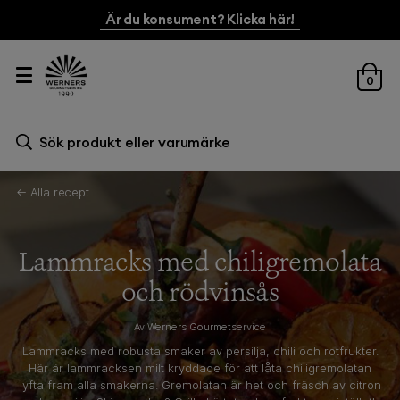
Är du konsument? Klicka här!
0
Sök efter:
Sök
← Alla recept
Lammracks med chiligremolata
och rödvinsås
Av Werners Gourmetservice
Lammracks med robusta smaker av persilja, chili och rotfrukter.
Här är lammracksen milt kryddade för att låta chiligremolatan
lyfta fram alla smakerna. Gremolatan är het och fräsch av citron