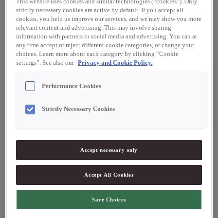
This website uses cookies and similar technologies (“cookies”). Only
Rotfrukter
strictly necessary cookies are active by default. If you accept all
cookies, you help us improve our services, and we may show you more
relevant content and advertising. This may involve sharing
1 st rotselleri
information with partners in social media and advertising. You can at
1 st kålrot
any time accept or reject different cookie categories, or change your
2 st palsternacka
choices. Learn more about each category by clicking “Cookie
settings”. See also our
Privacy and Cookie Policy.
2st gul lök
2 st rödlök
3 st steklök
Performance Cookies
4 st vitlöksklyftor
Strictly Necessary Cookies
Rödvinsås
2 st schallotenlök
2 msk smör
Accept necessary only
3 kvistar färsk timjan eller 2 tsk torkad timjan
1 flaska rött vin
Accept All Cookies
½ l demi glace från Oscars fonder
½ dl rödvinsvinäger
Save Choices
½ dl acaciahonung
2 msk smör till att blanka såsen