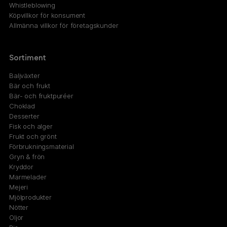
Whistleblowing
Köpvillkor för konsument
Allmänna villkor för företagskunder
Sortiment
Baljväxter
Bär och frukt
Bär- och fruktpuréer
Choklad
Desserter
Fisk och alger
Frukt och grönt
Förbrukningsmaterial
Gryn & frön
Kryddor
Marmelader
Mejeri
Mjölprodukter
Nötter
Oljor