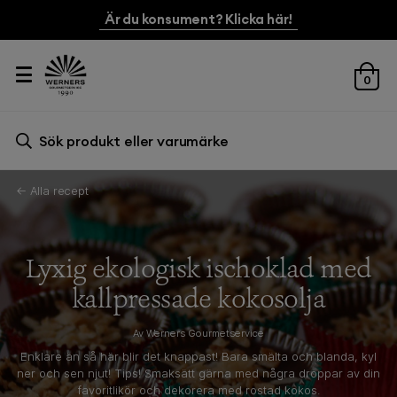
Är du konsument? Klicka här!
0
Sök efter:
Sök
← Alla recept
Lyxig ekologisk ischoklad med
kallpressade kokosolja
Av Werners Gourmetservice
Enklare än så här blir det knappast! Bara smälta och blanda, kyl
ner och sen njut! Tips! Smaksätt gärna med några droppar av din
favoritlikör och dekorera med rostad kokos.