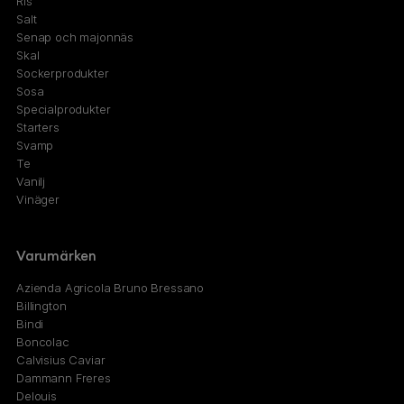
Ris
Salt
Senap och majonnäs
Skal
Sockerprodukter
Sosa
Specialprodukter
Starters
Svamp
Te
Vanilj
Vinäger
Varumärken
Azienda Agricola Bruno Bressano
Billington
Bindi
Boncolac
Calvisius Caviar
Dammann Freres
Delouis