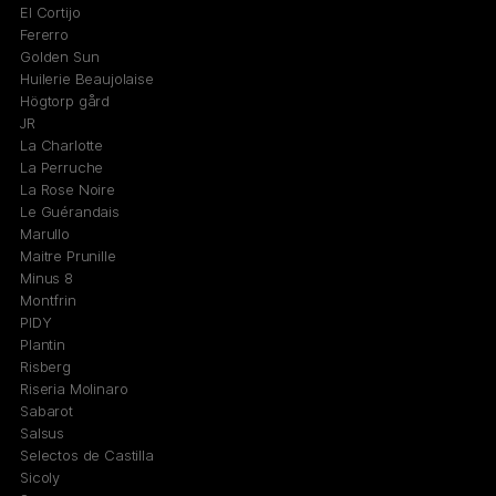
El Cortijo
Fererro
Golden Sun
Huilerie Beaujolaise
Högtorp gård
JR
La Charlotte
La Perruche
La Rose Noire
Le Guérandais
Marullo
Maitre Prunille
Minus 8
Montfrin
PIDY
Plantin
Risberg
Riseria Molinaro
Sabarot
Salsus
Selectos de Castilla
Sicoly