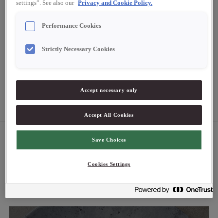
settings”. See also our
Privacy and Cookie Policy.
Dela chokladen i bitar, lägg i en skål och smält ca en minut i
Performance Cookies
mikron eller över ett vattenbad. Blanda ner kokosoljan i den
mörka chokladen. Rör om tills oljan lösts upp. Häll upp i
Strictly Necessary Cookies
ischokladformar. Låt stelna i kylen och förvara svalt, ischoklad
ska smälta först i munnen! Strö över rostad kokos eller
hasselnötter.
Accept necessary only
Accept All Cookies
Save Choices
Fler recept
Cookies Settings