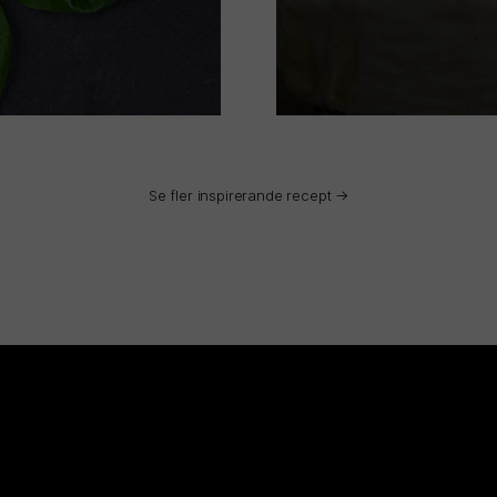
Se fler inspirerande recept →