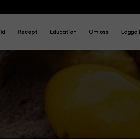
ld
Recept
Education
Om oss
Logga 