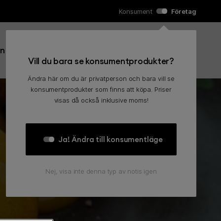
Konsument
Företag
Sök efter:
in
Kundvagn
0
Sök
Vill du bara se konsumentprodukter?
Ändra här om du är privatperson och bara vill se
konsumentprodukter som finns att köpa. Priser
visas då också inklusive moms!
Ja! Ändra till konsumentläge
Nej, visa inte denna typ av notis igen