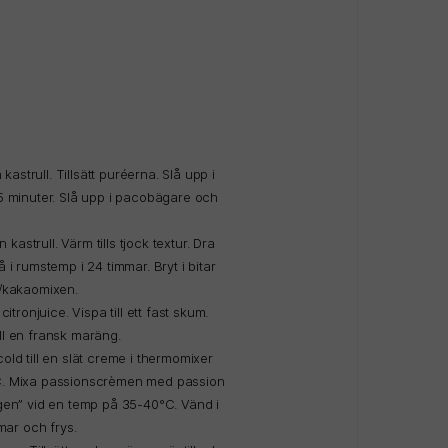
astrull. Tillsätt puréerna. Slå upp i
i 5 minuter. Slå upp i pacobägare och
astrull. Värm tills tjock textur. Dra
å i rumstemp i 24 timmar. Bryt i bitar
er/kakaomixen.
ronjuice. Vispa till ett fast skum.
ill en fransk maräng.
d till en slät creme i thermomixer
0°C. Mixa passionscrèmen med passion
ängen” vid en temp på 35-40°C. Vänd i
mar och frys.