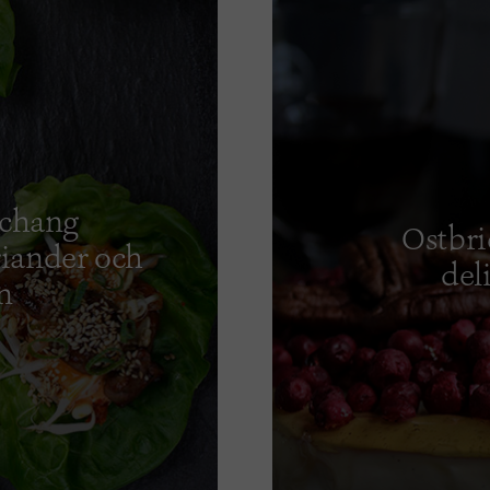
uchang
Ostbr
iander och
del
n