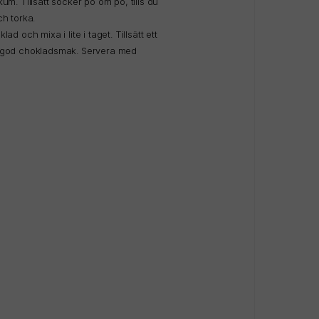
kum. Tillsätt socker pö om pö, tills du
h torka.
 och mixa i lite i taget. Tillsätt ett
 god chokladsmak. Servera med