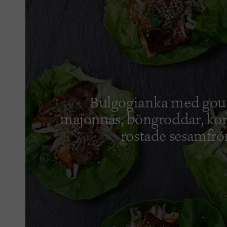
Bulgogianka med go
majonnäs, böngroddar, kor
rostade sesamfrö