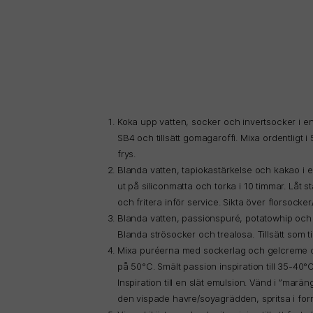
Koka upp vatten, socker och invertsocker i en k
SB4 och tillsätt gomagaroffi. Mixa ordentligt 
frys.
Blanda vatten, tapiokastärkelse och kakao i en k
ut på siliconmatta och torka i 10 timmar. Låt st
och fritera inför service. Sikta över florsock
Blanda vatten, passionspuré, potatowhip och cit
Blanda strösocker och trealosa. Tillsätt som t
Mixa puréerna med sockerlag och gelcreme col
på 50°C. Smält passion inspiration till 35-4
Inspiration till en slät emulsion. Vänd i ”mar
den vispade havre/soyagrädden, spritsa i for