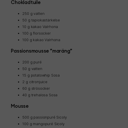
Chokladtuile
250 g vatten
50 g tapiokastärkelse
10 g kakao Valrhona
100 g florsocker
100 g kakao Valrhona
Passionsmousse ”maräng”
200 g puré
50 g vatten
15 g potatowhip Sosa
2 g citronjuice
60 g strösocker
40 g trehalosa Sosa
Mousse
500 g passionpuré Sicoly
100 g mangopuré Sicoly