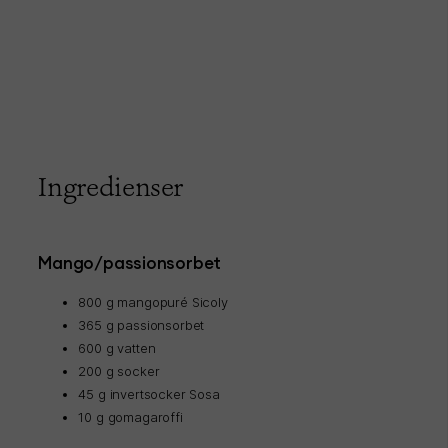
Ingredienser
Mango/passionsorbet
800 g mangopuré Sicoly
365 g passionsorbet
600 g vatten
200 g socker
45 g invertsocker Sosa
10 g gomagaroffi