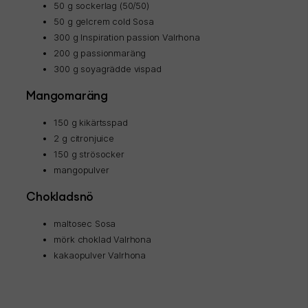
50 g sockerlag (50/50)
50 g gelcrem cold Sosa
300 g Inspiration passion Valrhona
200 g passionmaräng
300 g soyagrädde vispad
Mangomaräng
150 g kikärtsspad
2 g citronjuice
150 g strösocker
mangopulver
Chokladsnö
maltosec Sosa
mörk choklad Valrhona
kakaopulver Valrhona