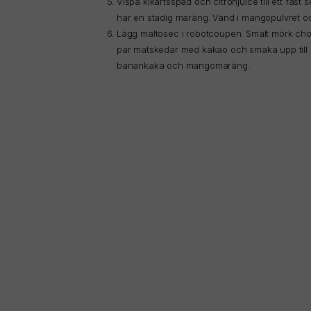
Vispa kikärtsspad och citronjuice till ett fast s
har en stadig maräng. Vänd i mangopulvret oc
Lägg maltosec i robotcoupen. Smält mörk choklad
par matskedar med kakao och smaka upp till
banankaka och mangomaräng.