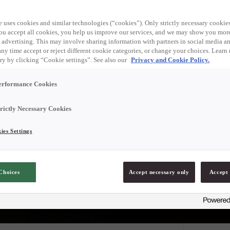
ango och passionsdesse
e uses cookies and similar technologies (“cookies”). Only strictly necessary cookies
 you accept all cookies, you help us improve our services, and we may show you mor
Av Hans Snoei
 advertising. This may involve sharing information with partners in social media an
exotiska frukter som mango och passionsfrukt kombinerat med choklad i
any time accept or reject different cookie categories, or change your choices. Learn
ry by clicking “Cookie settings”. See also our
Privacy and Cookie Policy.
erformance Cookies
trictly Necessary Cookies
ies Settings
Choices
Accept necessary only
Accept 