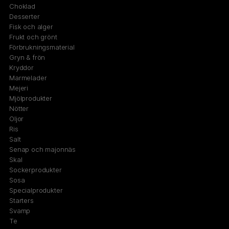
Choklad
Desserter
Fisk och alger
Frukt och grönt
Förbrukningsmaterial
Gryn & frön
Kryddor
Marmelader
Mejeri
Mjölprodukter
Nötter
Oljor
Ris
Salt
Senap och majonnäs
Skal
Sockerprodukter
Sosa
Specialprodukter
Starters
Svamp
Te