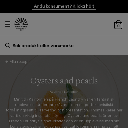
Är du konsument? Klicka här!
0
Sök efter:
Sök
← Alla recept
Oysters and pearls
Av Jonas Lundgren
Min tid i Kalifornien på French Laundry var en fantastisk
upplevelse. Underbara råvaror och ett perfektionistiskt
förhållningssätt till servering och presentation. Thomas Keller har
varit en viktig inspiratör för mig. Oysters and pearls är en av
French Laundrys signaturrätter och är en upplevelse med sin
konsistens och smak. Jonas tips: Låt löjrommen rinna av i ett