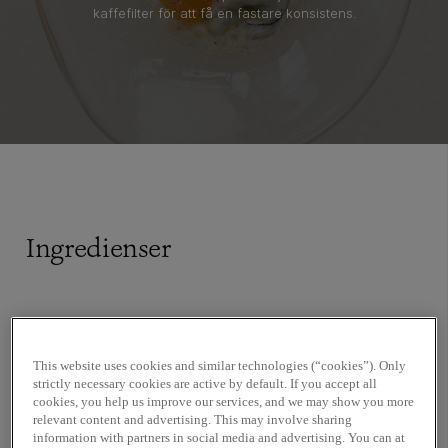
kaffefilter för att få en fastare konsistens.
Ingredienser
Oysters and pearls
150 g Tapiocagryn (sagogryn)
This website uses cookies and similar technologies (“cookies”). Only
strictly necessary cookies are active by default. If you accept all
8 ostron
cookies, you help us improve our services, and we may show you more
2 dl vatten
relevant content and advertising. This may involve sharing
25 g smör
information with partners in social media and advertising. You can at