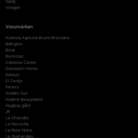
Vanilj
Vinäger
Varumärken
Azienda Agricola Bruno Bressano
Billington
Bindi
Boncolac
Calvisius Caviar
Dammann Freres
Delouis
El Cortijo
Fererro
Golden Sun
Huilerie Beaujolaise
Högtorp gård
JR
La Charlotte
La Perruche
La Rose Noire
Le Guérandais