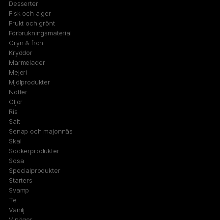
Desserter
Fisk och alger
Frukt och grönt
Förbrukningsmaterial
Gryn & frön
Kryddor
Marmelader
Mejeri
Mjölprodukter
Nötter
Oljor
Ris
Salt
Senap och majonnäs
Skal
Sockerprodukter
Sosa
Specialprodukter
Starters
Svamp
Te
Vanilj
Vinäger