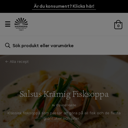
Är du konsument? Klicka här!
0
Sök efter:
Sök
← Alla recept
Salsus Krämig Fisksoppa
Av Øyvind Hjelle
Klassisk fisksoppa som passar att göra på all fisk och de flesta
grönsaker och örter.