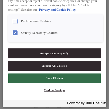
any time accept or reject different cookie categories, or change your
1 l Salsus demi glace Fisk
choices. Learn more about each category by clicking “Cookie
5 dl grädde
settings”. See also our
Privacy and Cookie Policy.
Citron, smör, salt, maizena
1 msk Créme Fraiche
Performance Cookies
Strictly Necessary Cookies
Stek lök, morot, fänkål och kryddor i smöret
Accept necessary only
Tillsätt vitt vin och koka ned till 50%
Tillsätt demi glace och grädden. Koka ned ytterligare 25%
Accept All Cookies
Sila över i en ny kastrull, red med maizena och smaka av
med kryddor
Tillsätt Créme Fraiche och mixa soppan luftig med en
Save Choices
stavmixer.
Cookies Settings
Kokt, färdig produkt 1,2 liter