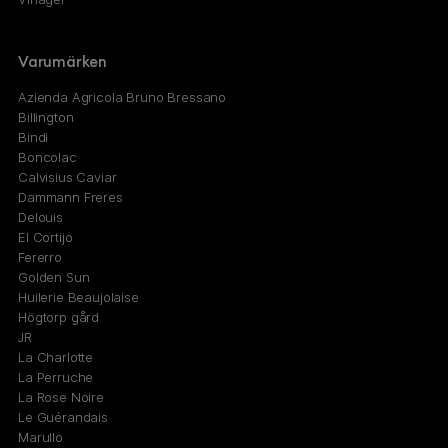
Varumärken
Azienda Agricola Bruno Bressano
Billington
Bindi
Boncolac
Calvisius Caviar
Dammann Freres
Delouis
El Cortijo
Fererro
Golden Sun
Huilerie Beaujolaise
Högtorp gård
JR
La Charlotte
La Perruche
La Rose Noire
Le Guérandais
Marullo