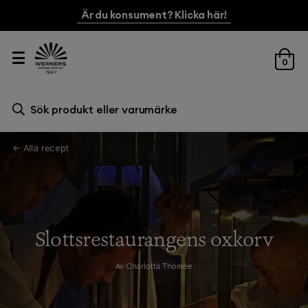
Är du konsument? Klicka här!
0
Sök efter:
Sök
← Alla recept
Slottsrestaurangens oxkorv
Av Charlotta Thomée