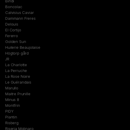
Bindi
Boncolac
Calvisius Caviar
Dammann Freres
Delouis
El Cortijo
Fererro
Golden Sun
Huilerie Beaujolaise
Högtorp gård
JR
La Charlotte
La Perruche
La Rose Noire
Le Guérandais
Marullo
Maitre Prunille
Minus 8
Montfrin
PIDY
Plantin
Risberg
Riseria Molinaro