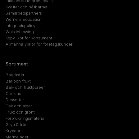
Inkluderande arbetsplats
Kvalitet och hållbarhet
Samarbetspartners
Werners Education
Integritetspolicy
Whistleblowing
Köpvillkor för konsument
Allmänna villkor för företagskunder
Sortiment
Baljväxter
Bär och frukt
Bär- och fruktpuréer
Choklad
Desserter
Fisk och alger
Frukt och grönt
Förbrukningsmaterial
Gryn & frön
Kryddor
Marmelader