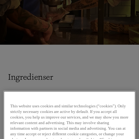
Ingredienser
850 g oxfärs
This website uses cookies and similar technologies (“cookies”). Only
250 g späck
strictly necessary cookies are active by default. If you accept all
2 msk svartpeppar
cookies, you help us improve our services, and we may show you more
1 msk senapsfrön
relevant content and advertising. This may involve sharing
information with partners in social media and advertising. You can at
1 msk gröna enbär
any time accept or reject different cookie categories, or change your
1 msk timjan