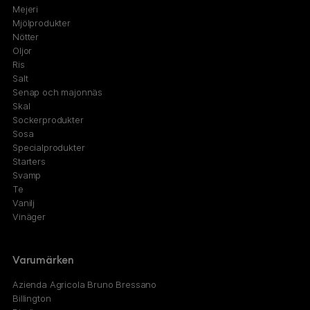
Mejeri
Mjölprodukter
Nötter
Oljor
Ris
Salt
Senap och majonnäs
Skal
Sockerprodukter
Sosa
Specialprodukter
Starters
Svamp
Te
Vanilj
Vinäger
Varumärken
Azienda Agricola Bruno Bressano
Billington