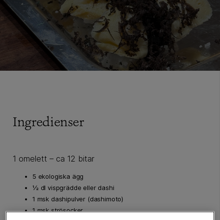
Ingredienser
1 omelett – ca 12 bitar
5 ekologiska ägg
½ dl vispgrädde eller dashi
1 msk dashipulver (dashimoto)
1 msk strösocker