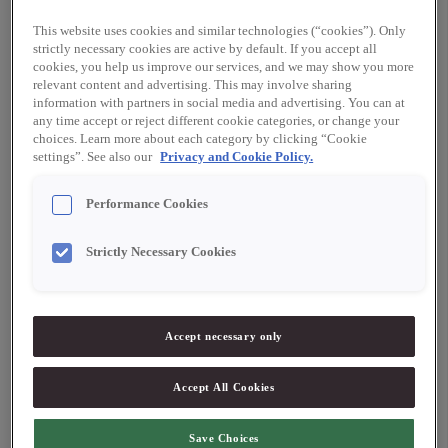
1 nypa salt
matolja till stekning
This website uses cookies and similar technologies (“cookies”). Only
strictly necessary cookies are active by default. If you accept all
cookies, you help us improve our services, and we may show you more
relevant content and advertising. This may involve sharing
information with partners in social media and advertising. You can at
any time accept or reject different cookie categories, or change your
choices. Learn more about each category by clicking “Cookie
Knäck äggen i en bunke. Tillsätt grädde, dashipulver,
settings”. See also our
Privacy and Cookie Policy.
socker och salt. Vispa så att allt blandar sig.
Värm upp en tamagopanna eller en vanlig stekpanna på
Performance Cookies
låg värme. Häll lite olja i pannan och tillsätt cirka ½ dl
smet.
Strictly Necessary Cookies
När äggsmeten har stelnat lite på ytan, vik in omelettens
kortsida mot mitten, och vänd den igen så att det blir en
rektangulär omelett. Flytta tamagon försiktigt tillbaka till
ena sidan av pannan och häll i cirka ½ dl smet. Lyft lite
Accept necessary only
på omeletten så att smeten kommer under biten du
redan gjort. När den har stelnat lite på ytan, vik tamagon
Accept All Cookies
igen. Fortsätt på samma sätt tills äggsmeten är slut.
Servering: Skiva tamagon med en vass kniv i cirka ½ cm
Save Choices
tjocka skivor och lägg på en tallrik.