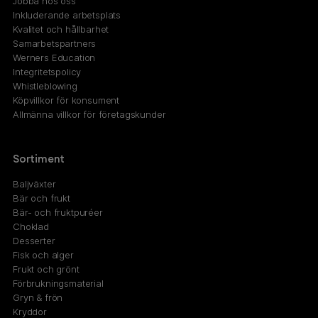
Jobba hos oss
Inkluderande arbetsplats
Kvalitet och hållbarhet
Samarbetspartners
Werners Education
Integritetspolicy
Whistleblowing
Köpvillkor för konsument
Allmänna villkor för företagskunder
Sortiment
Baljväxter
Bär och frukt
Bär- och fruktpuréer
Choklad
Desserter
Fisk och alger
Frukt och grönt
Förbrukningsmaterial
Gryn & frön
Kryddor