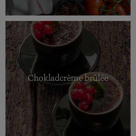
Chokladcrème brûlée