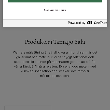
Cookies Settings
Produkter i Tamago Yaki
Werners målsättning är att alltid vara i frontlinjen när det
gäller mat och matkultur. Vi har byggt relationer och
skapat ett förtroende på marknaden genom att stå för
vår affärsidé: ”I nära relation, förser vi gourmeten med
kunskap, inspiration och smaker som förhöjer
måltidsupplevelsen”