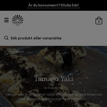
Är du konsument? Klicka här!
0
Sök efter:
Sök
← Alla recept
Tamago Yaki
Av Frida Ronge
Tamago yaki är en japansk rullad omelett som du med fördel kan
ha till nigiri och gärna med färsk tryffel på.