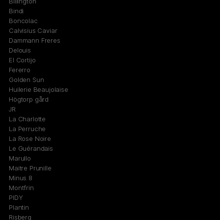
Billington
Bindi
Boncolac
Calvisius Caviar
Dammann Freres
Delouis
El Cortijo
Fererro
Golden Sun
Huilerie Beaujolaise
Högtorp gård
JR
La Charlotte
La Perruche
La Rose Noire
Le Guérandais
Marullo
Maitre Prunille
Minus 8
Montfrin
PIDY
Plantin
Risberg