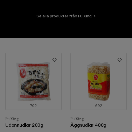
Se alla produkter från Fu Xing
702
692
Fu Xing
Fu Xing
Udonnudlar 200g
Äggnudlar 400g