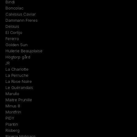
Bindi
Boncolac
Calvisius Caviar
Dammann Freres
Delouis
El Cortijo
Fererro
Golden Sun
Huilerie Beaujolaise
Högtorp gård
JR
La Charlotte
La Perruche
La Rose Noire
Le Guérandais
Marullo
Maitre Prunille
Minus 8
Montfrin
PIDY
Plantin
Risberg
Riseria Molinaro