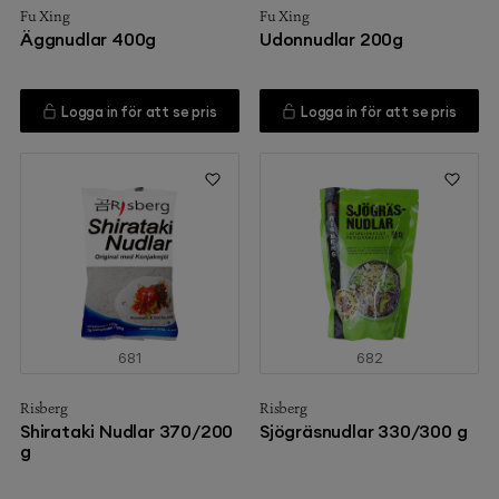
Fu Xing
Fu Xing
Äggnudlar 400g
Udonnudlar 200g
Logga in för att se pris
Logga in för att se pris
681
682
Risberg
Risberg
Shirataki Nudlar 370/200
Sjögräsnudlar 330/300 g
g