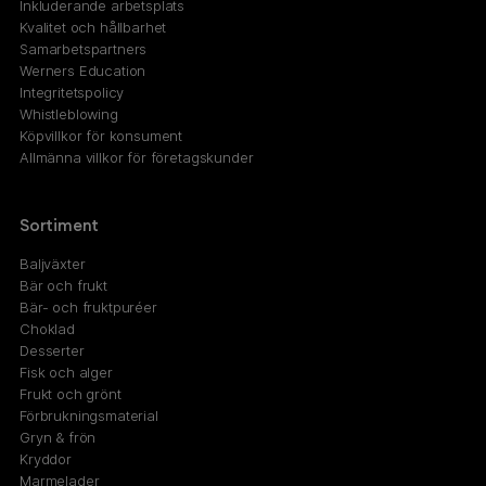
Inkluderande arbetsplats
Kvalitet och hållbarhet
Samarbetspartners
Werners Education
Integritetspolicy
Whistleblowing
Köpvillkor för konsument
Allmänna villkor för företagskunder
Sortiment
Baljväxter
Bär och frukt
Bär- och fruktpuréer
Choklad
Desserter
Fisk och alger
Frukt och grönt
Förbrukningsmaterial
Gryn & frön
Kryddor
Marmelader