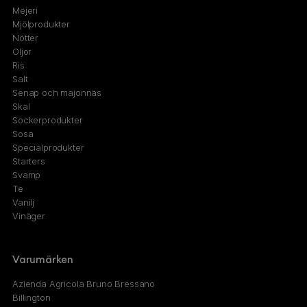
Mejeri
Mjölprodukter
Nötter
Oljor
Ris
Salt
Senap och majonnäs
Skal
Sockerprodukter
Sosa
Specialprodukter
Starters
Svamp
Te
Vanilj
Vinäger
Varumärken
Azienda Agricola Bruno Bressano
Billington