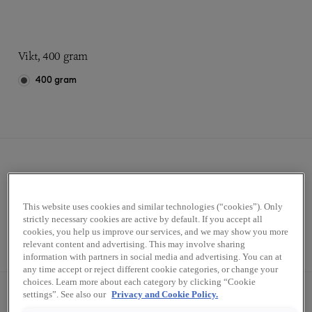
Vikt, 400 gram
400 gram
This website uses cookies and similar technologies (“cookies”). Only
strictly necessary cookies are active by default. If you accept all
Styck
Kartong (50x400g)
cookies, you help us improve our services, and we may show you more
relevant content and advertising. This may involve sharing
information with partners in social media and advertising. You can at
any time accept or reject different cookie categories, or change your
choices. Learn more about each category by clicking “Cookie
settings”. See also our
Privacy and Cookie Policy.