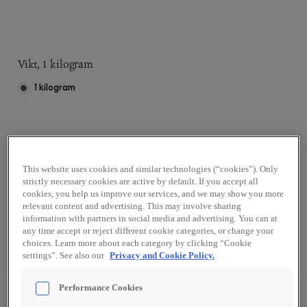
Vikt, 1 kilogram
1 kilogram
This website uses cookies and similar technologies (“cookies”). Only
strictly necessary cookies are active by default. If you accept all
cookies, you help us improve our services, and we may show you more
relevant content and advertising. This may involve sharing
information with partners in social media and advertising. You can at
any time accept or reject different cookie categories, or change your
Styck
Kartong (6x1 kg)
choices. Learn more about each category by clicking “Cookie
settings”. See also our
Privacy and Cookie Policy.
Performance Cookies