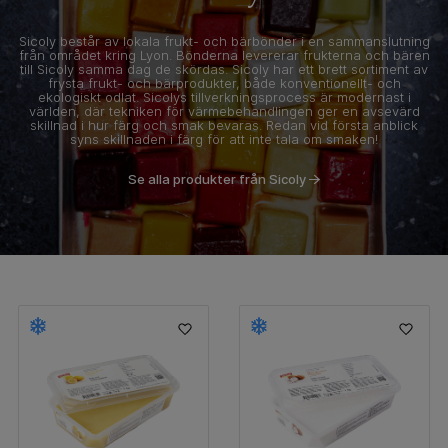
Sicoly består av lokala frukt- och bärbönder i en sammanslutning
från området kring Lyon. Bönderna levererar frukterna och bären
till Sicoly samma dag de skördas. Sicoly har ett brett sortiment av
frysta frukt- och bärprodukter, både konventionellt- och
ekologiskt odlat. Sicolys tillverkningsprocess är modernast i
världen, där tekniken för värmebehandlingen ger en avsevärd
skillnad i hur färg och smak bevaras. Redan vid första anblick
syns skillnaden i färg för att inte tala om smaken!
Se alla produkter från Sicoly