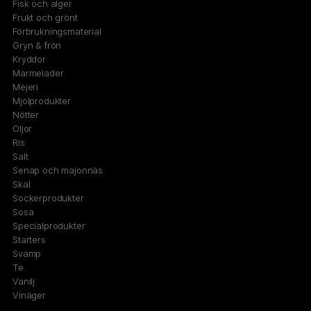
Fisk och alger
Frukt och grönt
Förbrukningsmaterial
Gryn & frön
Kryddor
Marmelader
Mejeri
Mjölprodukter
Nötter
Oljor
Ris
Salt
Senap och majonnäs
Skal
Sockerprodukter
Sosa
Specialprodukter
Starters
Svamp
Te
Vanilj
Vinäger