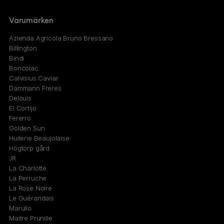
Varumärken
Azienda Agricola Bruno Bressano
Billington
Bindi
Boncolac
Calvisius Caviar
Dammann Freres
Delouis
El Cortijo
Fererro
Golden Sun
Huilerie Beaujolaise
Högtorp gård
JR
La Charlotte
La Perruche
La Rose Noire
Le Guérandais
Marullo
Maitre Prunille