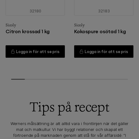
32180
32183
Sicoly
Sicoly
Citron krossad 1 kg
Kokospure osötad 1 kg
Logga in för att se pris
Logga in för att se pris
Tips på recept
Werners målsättning är att alltid vara i frontlinjen när det gäller
mat och matkultur. Vi har byggt relationer och skapat ett
förtroende på marknaden genom att stå för vår affärsidé: ”I