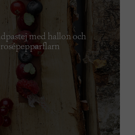
dpastej med hallon och
rosépepparflarn