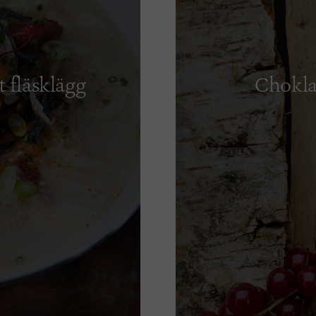
 fläsklägg
Chokla