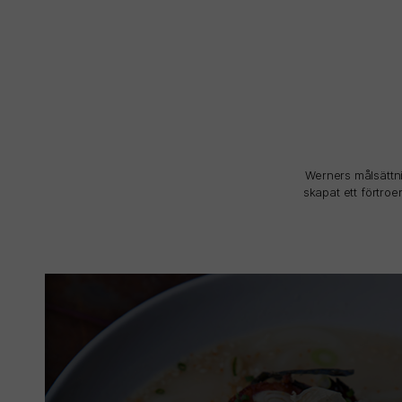
Werners målsättnin
skapat ett förtro