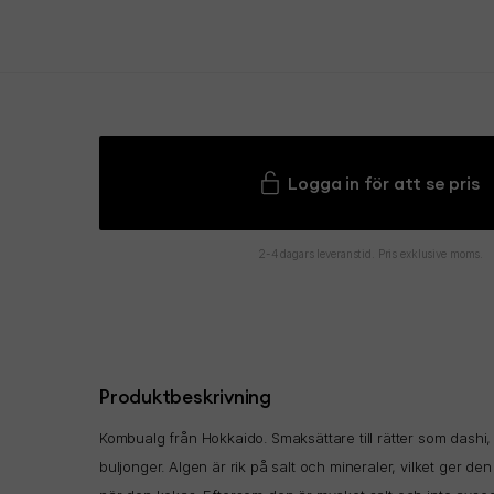
Logga in för att se pris
2-4 dagars leveranstid. Pris exklusive moms.
Produktbeskrivning
Kombualg från Hokkaido. Smaksättare till rätter som dashi,
buljonger. Algen är rik på salt och mineraler, vilket ger 