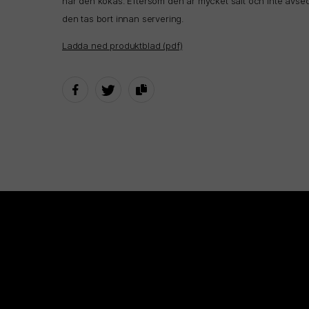
när den kokas. Eftersom den är mycket salt och inte avsedd
den tas bort innan servering.
Ladda ned produktblad (pdf)