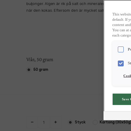
buljonger. Algen är rik på salt och mineraler, vilket ger 
när den kokas. Eftersom den är mycket salt och inte avsedd
This websit
den tas bort innan servering.
default. If
content and
You can at 
each catego
P
Vikt, 50 gram
S
50 gram
Cook
Save 
Styck
Kartong (30x50g