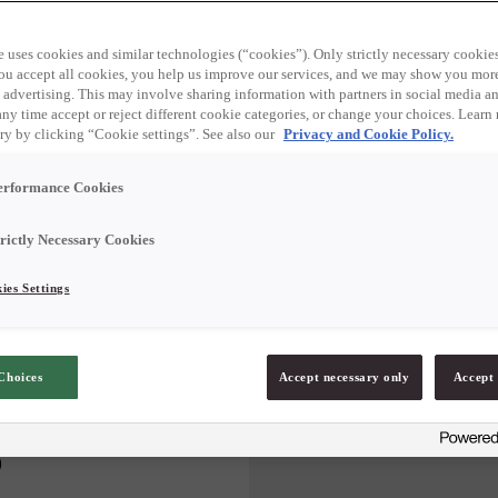
den en djup umamismak
 att ätas för sig bör
e uses cookies and similar technologies (“cookies”). Only strictly necessary cookies
 you accept all cookies, you help us improve our services, and we may show you mor
 advertising. This may involve sharing information with partners in social media an
any time accept or reject different cookie categories, or change your choices. Learn
ry by clicking “Cookie settings”. See also our
Privacy and Cookie Policy.
erformance Cookies
trictly Necessary Cookies
ies Settings
Choices
Accept necessary only
Accept 
)