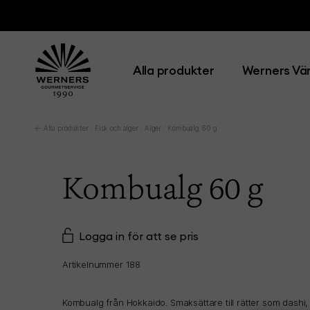
Alla produkter
Werners Vär
← Alla produkter
Fisk och alger
Alger
Kombualg 60 g
Kombualg 60 g
Logga in för att se pris
Artikelnummer 188
Kombualg från Hokkaido. Smaksättare till rätter som dashi,