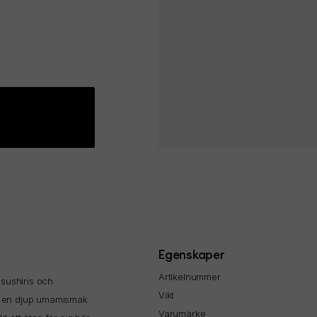
Egenskaper
Artikelnummer
 sushiris och
Vikt
den en djup umamismak
Varumärke