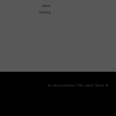
Japan
30x50g
Se alla produkter från Japan Spice