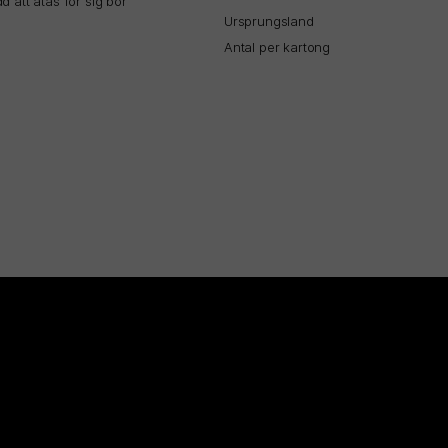
 att ätas för sig bör
Ursprungsland
Antal per kartong