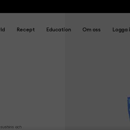
ld
Recept
Education
Om oss
Logga 
 sushiris och