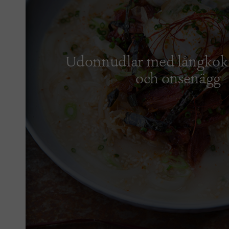
Udonnudlar med långkokt
och onsenägg