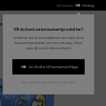
Konsument
Företag
Sök efter:
in
Kundvagn
0
Sök
Vill du bara se konsumentprodukter?
Ändra här om du är privatperson och bara vill se
konsumentprodukter som finns att köpa. Priser
visas då också inklusive moms!
Ja! Ändra till konsumentläge
Nej, visa inte denna typ av notis igen