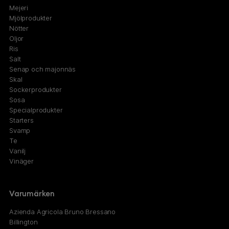
Mejeri
Mjölprodukter
Nötter
Oljor
Ris
Salt
Senap och majonnäs
Skal
Sockerprodukter
Sosa
Specialprodukter
Starters
Svamp
Te
Vanilj
Vinäger
Varumärken
Azienda Agricola Bruno Bressano
Billington