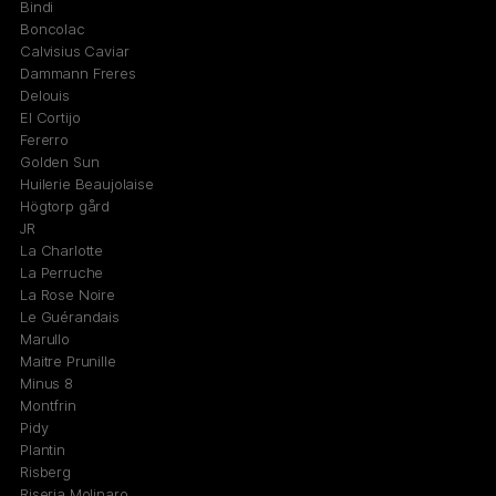
Bindi
Boncolac
Calvisius Caviar
Dammann Freres
Delouis
El Cortijo
Fererro
Golden Sun
Huilerie Beaujolaise
Högtorp gård
JR
La Charlotte
La Perruche
La Rose Noire
Le Guérandais
Marullo
Maitre Prunille
Minus 8
Montfrin
Pidy
Plantin
Risberg
Riseria Molinaro