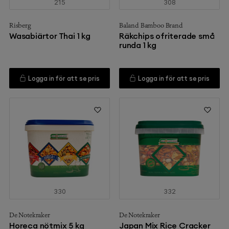
215
308
Risberg
Baland Bamboo Brand
Wasabiärtor Thai 1 kg
Räkchips ofriterade små
runda 1 kg
Logga in för att se pris
Logga in för att se pris
330
332
De Notekraker
De Notekraker
Horeca nötmix 5 kg
Japan Mix Rice Cracker