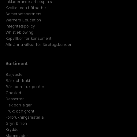
Inkluderande arbetsplats
Kvalitet och hållbarhet
Samarbetspartners
Werners Education
Integritetspolicy
Whistleblowing
Köpvillkor för konsument
Allmänna villkor för företagskunder
Sortiment
Baljväxter
Bär och frukt
Bär- och fruktpuréer
Choklad
Desserter
Fisk och alger
Frukt och grönt
Förbrukningsmaterial
Gryn & frön
Kryddor
Marmelader