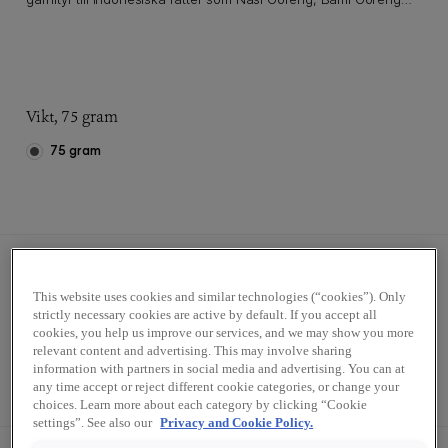
eller som aptitretande snacks till en kall öl.
Vikt, 75 gram
75 gram
This website uses cookies and similar technologies (“cookies”). Only
strictly necessary cookies are active by default. If you accept all
cookies, you help us improve our services, and we may show you more
relevant content and advertising. This may involve sharing
Styck
Kartong (24x75 g)
information with partners in social media and advertising. You can at
any time accept or reject different cookie categories, or change your
choices. Learn more about each category by clicking “Cookie
settings”. See also our
Privacy and Cookie Policy.