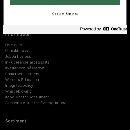
Marknad-, Försäljningskontor
Östermalmsgatan 26A
Cookies Settings
114 26 Stockholm
Information
Företaget
Kontakta oss
Jobba hos oss
Inkluderande arbetsplats
Kvalitet och hållbarhet
Samarbetspartners
Werners Education
Integritetspolicy
Whistleblowing
Köpvillkor för konsument
Allmänna villkor för företagskunder
Sortiment