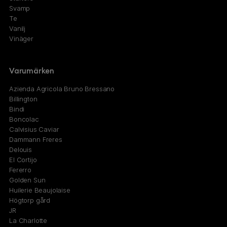
Svamp
Te
Vanilj
Vinäger
Varumärken
Azienda Agricola Bruno Bressano
Billington
Bindi
Boncolac
Calvisius Caviar
Dammann Freres
Delouis
El Cortijo
Fererro
Golden Sun
Huilerie Beaujolaise
Högtorp gård
JR
La Charlotte