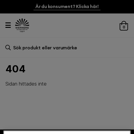
Är du konsument? Klicka här!
0
Sök efter:
Sök
404
Sidan hittades inte