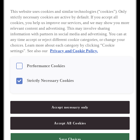
This website uses cookies and similar technologies (“cookies”). Only
strictly necessary cookies are active by default. If you accept all
cookies, you help us improve our services, and we may show you more
relevant content and advertising. This may involve sharing
information with partners in social media and advertising. You can at
any time accept or reject different cookie categories, or change your
choices. Learn more about each category by clicking “Cookie
settings”. See also our
Privacy and Cookie Policy.
Werners Gourmetservice
Performance Cookies
”Werners målsättning är att alltid vara i frontlinjen när det gäller
mat och matkultur. Kvalitet, ursprung och service är ledord som
följt företaget sedan starten 1990 och som alltid uppskattas av
Strictly Necessary Cookies
våra kunder.”
Tel. 0511-177 99
Accept necessary only
Werners Gourmetservice huvudkontor
Accept All Cookies
Kämpagatan 3
532 37 Skara
Save Choices