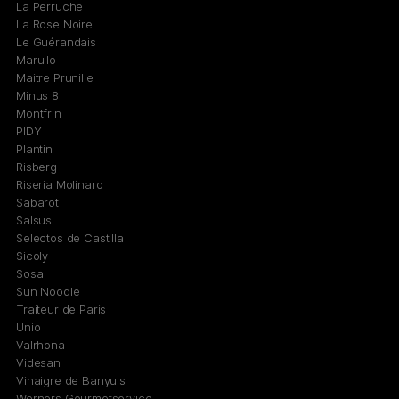
La Perruche
La Rose Noire
Le Guérandais
Marullo
Maitre Prunille
Minus 8
Montfrin
PIDY
Plantin
Risberg
Riseria Molinaro
Sabarot
Salsus
Selectos de Castilla
Sicoly
Sosa
Sun Noodle
Traiteur de Paris
Unio
Valrhona
Videsan
Vinaigre de Banyuls
Werners Gourmetservice