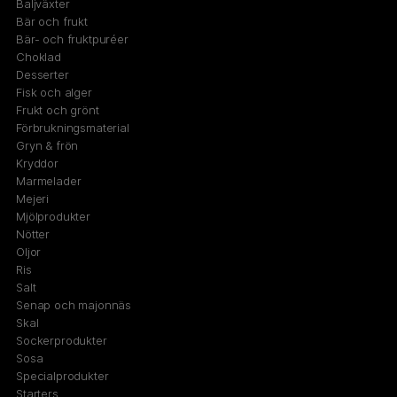
Baljväxter
Bär och frukt
Bär- och fruktpuréer
Choklad
Desserter
Fisk och alger
Frukt och grönt
Förbrukningsmaterial
Gryn & frön
Kryddor
Marmelader
Mejeri
Mjölprodukter
Nötter
Oljor
Ris
Salt
Senap och majonnäs
Skal
Sockerprodukter
Sosa
Specialprodukter
Starters