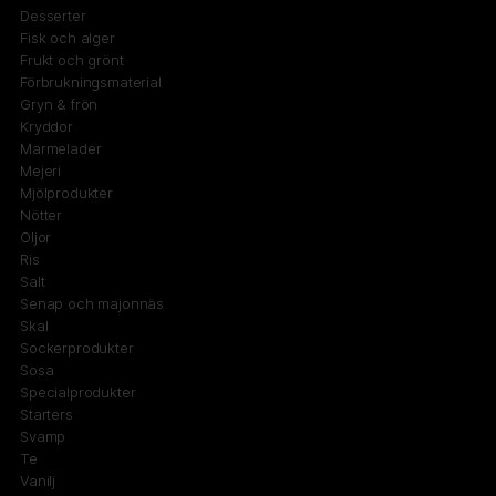
Desserter
Fisk och alger
Frukt och grönt
Förbrukningsmaterial
Gryn & frön
Kryddor
Marmelader
Mejeri
Mjölprodukter
Nötter
Oljor
Ris
Salt
Senap och majonnäs
Skal
Sockerprodukter
Sosa
Specialprodukter
Starters
Svamp
Te
Vanilj