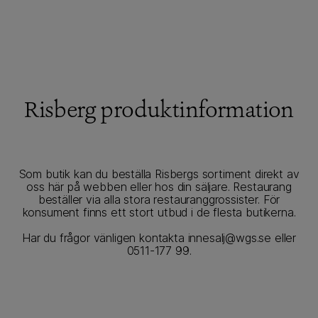
Risberg produktinformation
Se fler inspirerande recept →
Som butik kan du beställa Risbergs sortiment direkt av
oss här på webben eller hos din säljare. Restaurang
Förslag på andra produkter
beställer via alla stora restauranggrossister. För
konsument finns ett stort utbud i de flesta butikerna.
Har du frågor vänligen kontakta innesalj@wgs.se eller
0511-177 99.