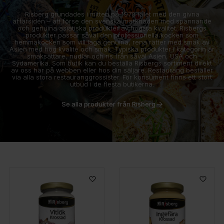
Risberg grundades i mitten på 1970 talet med den givna
affärsidén – att förse den svenska marknaden med spännande
och genuina asiatiska produkter av högsta kvalitet. Risbergs
produkter passar såväl den professionella kocken som
hemmakocken som vill laga genuina, rena rätter med smak av
Asien med hög kvalité och smak. Typiska produkter i kategorin är
smaksättare, nudlar och ris från såväl Asien, USA och
Sydamerika. Som butik kan du beställa Risbergs sortiment direkt
av oss här på webben eller hos din säljare. Restaurang beställer
via alla stora restauranggrossister. För konsument finns ett stort
utbud i de flesta butikerna.
Se alla produkter från Risberg