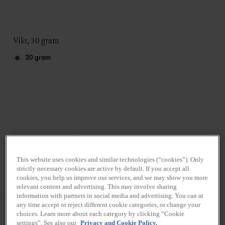
Vikt, 30 gram
30 gram
This website uses cookies and similar technologies (“cookies”). Only
Styck
Kartong (12x30g)
strictly necessary cookies are active by default. If you accept all
cookies, you help us improve our services, and we may show you more
relevant content and advertising. This may involve sharing
information with partners in social media and advertising. You can at
any time accept or reject different cookie categories, or change your
choices. Learn more about each category by clicking “Cookie
settings”. See also our
Privacy and Cookie Policy.