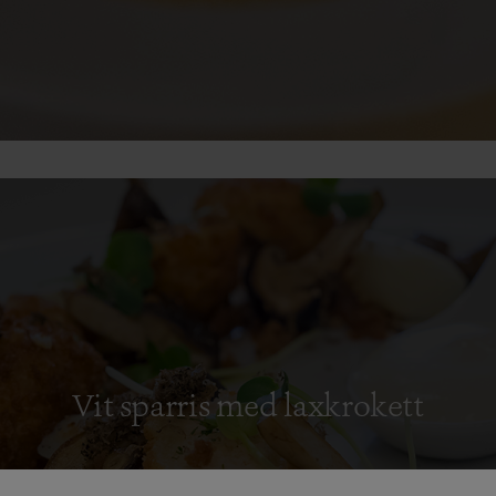
Vit sparris med laxkrokett