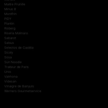
Maitre Prunille
Minus 8
Montfrin
PIDY
Plantin
Risberg
Riseria Molinaro
Sabarot
Salsus
Selectos de Castilla
Sicoly
Sosa
Sun Noodle
Traiteur de Paris
Unio
Valrhona
Videsan
Vinaigre de Banyuls
Werners Gourmetservice