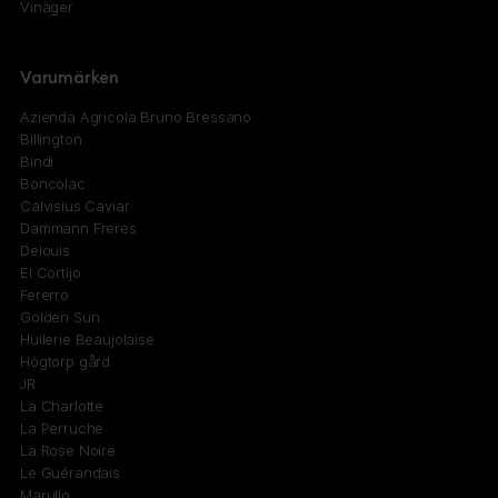
Vinäger
Varumärken
Azienda Agricola Bruno Bressano
Billington
Bindi
Boncolac
Calvisius Caviar
Dammann Freres
Delouis
El Cortijo
Fererro
Golden Sun
Huilerie Beaujolaise
Högtorp gård
JR
La Charlotte
La Perruche
La Rose Noire
Le Guérandais
Marullo