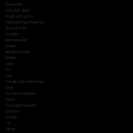
Desserter
Fisk och alger
Frukt och grönt
Förbrukningsmaterial
Gryn & frön
Kryddor
Marmelader
Mejeri
Mjölprodukter
Nötter
Oljor
Ris
Salt
Senap och majonnäs
Skal
Sockerprodukter
Sosa
Specialprodukter
Starters
Svamp
Te
Vanilj