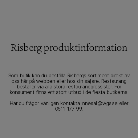
Risberg produktinformation
Se fler inspirerande recept →
Som butik kan du beställa Risbergs sortiment direkt av
oss här på webben eller hos din säljare. Restaurang
Förslag på andra produkter
beställer via alla stora restauranggrossister. För
konsument finns ett stort utbud i de flesta butikerna.
Har du frågor vänligen kontakta innesalj@wgs.se eller
0511-177 99.