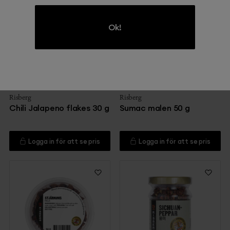
Ok!
211
216
Risberg
Risberg
Chili Jalapeno flakes 30 g
Sumac malen 50 g
Logga in för att se pris
Logga in för att se pris