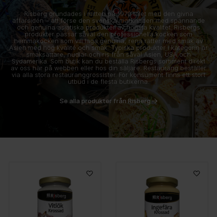
Risberg grundades i mitten på 1970 talet med den givna
affärsidén – att förse den svenska marknaden med spännande
och genuina asiatiska produkter av högsta kvalitet. Risbergs
produkter passar såväl den professionella kocken som
hemmakocken som vill laga genuina, rena rätter med smak av
Asien med hög kvalité och smak. Typiska produkter i kategorin är
smaksättare, nudlar och ris från såväl Asien, USA och
Sydamerika. Som butik kan du beställa Risbergs sortiment direkt
av oss här på webben eller hos din säljare. Restaurang beställer
via alla stora restauranggrossister. För konsument finns ett stort
utbud i de flesta butikerna.
Se alla produkter från Risberg