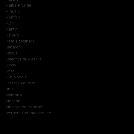
Maitre Prunille
Minus 8
Montfrin
PIDY
Plantin
Risberg
Riseria Molinaro
Sabarot
Salsus
Selectos de Castilla
Sicoly
Sosa
Sun Noodle
Traiteur de Paris
Unio
Valrhona
Videsan
Vinaigre de Banyuls
Werners Gourmetservice