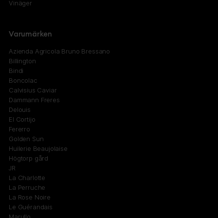
Vinäger
Varumärken
Azienda Agricola Bruno Bressano
Billington
Bindi
Boncolac
Calvisius Caviar
Dammann Freres
Delouis
El Cortijo
Fererro
Golden Sun
Huilerie Beaujolaise
Högtorp gård
JR
La Charlotte
La Perruche
La Rose Noire
Le Guérandais
Marullo