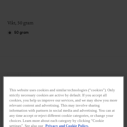
Vikt, 50 gram
50 gram
This website uses cookies and similar technologies (“cookies”). Only
Styck
Kartong (12x50 g)
strictly necessary cookies are active by default. If you accept all
cookies, you help us improve our services, and we may show you more
relevant content and advertising. This may involve sharing
information with partners in social media and advertising. You can at
any time accept or reject different cookie categories, or change your
choices. Learn more about each category by clicking “Cookie
settings”. See also our
Privacy and Cookie Policy.