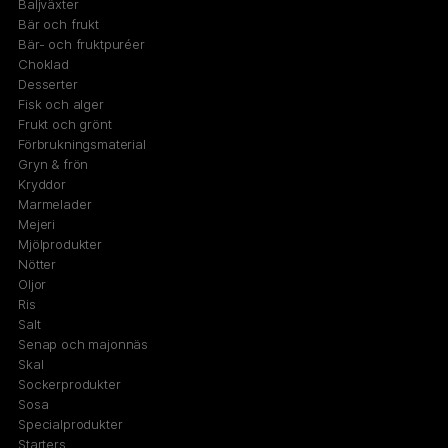
Baljväxter
Bär och frukt
Bär- och fruktpuréer
Choklad
Desserter
Fisk och alger
Frukt och grönt
Förbrukningsmaterial
Gryn & frön
Kryddor
Marmelader
Mejeri
Mjölprodukter
Nötter
Oljor
Ris
Salt
Senap och majonnäs
Skal
Sockerprodukter
Sosa
Specialprodukter
Starters