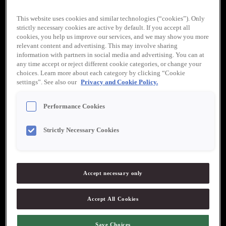
This website uses cookies and similar technologies (“cookies”). Only
strictly necessary cookies are active by default. If you accept all
cookies, you help us improve our services, and we may show you more
relevant content and advertising. This may involve sharing
information with partners in social media and advertising. You can at
any time accept or reject different cookie categories, or change your
choices. Learn more about each category by clicking “Cookie
settings”. See also our
Privacy and Cookie Policy.
Werners Gourmetservice
Performance Cookies
”Werners målsättning är att alltid vara i frontlinjen när det gäller
mat och matkultur. Kvalitet, ursprung och service är ledord som
följt företaget sedan starten 1990 och som alltid uppskattas av
Strictly Necessary Cookies
våra kunder.”
Tel. 0511-177 99
Accept necessary only
Werners Gourmetservice huvudkontor
Accept All Cookies
Kämpagatan 3
532 37 Skara
Save Choices