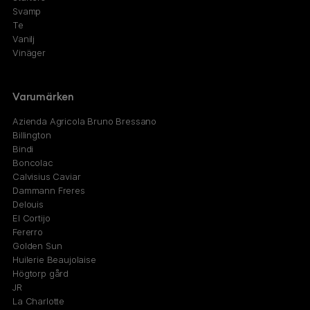
Svamp
Te
Vanilj
Vinäger
Varumärken
Azienda Agricola Bruno Bressano
Billington
Bindi
Boncolac
Calvisius Caviar
Dammann Freres
Delouis
El Cortijo
Fererro
Golden Sun
Huilerie Beaujolaise
Högtorp gård
JR
La Charlotte