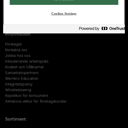
Marknad-, Försäljningskontor
Östermalmsgatan 26A
Cookies Settings
114 26 Stockholm
Information
Företaget
Kontakta oss
Jobba hos oss
Inkluderande arbetsplats
Kvalitet och hållbarhet
Samarbetspartners
Werners Education
Integritetspolicy
Whistleblowing
Köpvillkor för konsument
Allmänna villkor för företagskunder
Sortiment