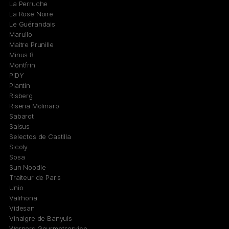
La Perruche
La Rose Noire
Le Guérandais
Marullo
Maitre Prunille
Minus 8
Montfrin
PIDY
Plantin
Risberg
Riseria Molinaro
Sabarot
Salsus
Selectos de Castilla
Sicoly
Sosa
Sun Noodle
Traiteur de Paris
Unio
Valrhona
Videsan
Vinaigre de Banyuls
Werners Gourmetservice