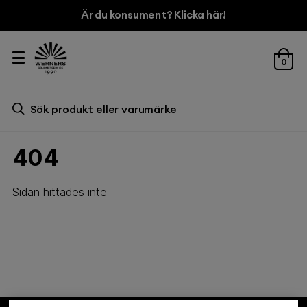
Är du konsument? Klicka här!
0
Sök efter:
Sök
404
Sidan hittades inte