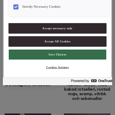
Coconut and Passion
mandel, dulceymousse
Fruit, plant based,
och rostad vit choklad
Strictly Necessary Cookies
vegan
Accept necessary only
Accept All Cookies
Save Choices
Cookies Settings
Av Kristin Åhlander
Av Werners Gourmetservice
3 x vinägrett till ostron
Ramen ”Shoyu” med
bakad rotselleri, rostad
majs, svamp, vårlök
och sobanudlar