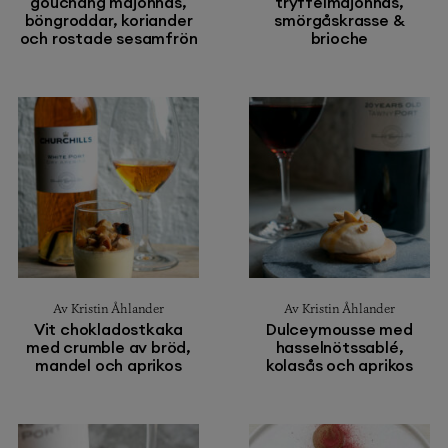
gouchang majonnäs,
tryffelmajonnäs,
böngroddar, koriander
smörgåskrasse &
och rostade sesamfrön
brioche
Av Kristin Åhlander
Av Kristin Åhlander
Vit chokladostkaka
Dulceymousse med
med crumble av bröd,
hasselnötssablé,
mandel och aprikos
kolasås och aprikos