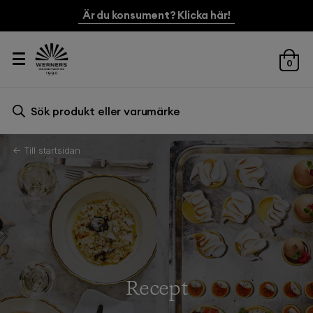
Är du konsument? Klicka här!
0
Sök efter:
Sök
← Till startsidan
Recept