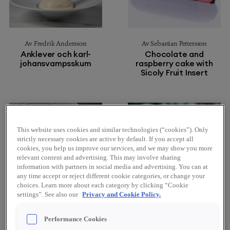
Av Fredrik Andersson
Av Sebastian Pettersson
Anklever och karl-
Chocolate and
johansvampsskum
raspberry cake with
Sicoly Fruit Insert
This website uses cookies and similar technologies (“cookies”). Only
strictly necessary cookies are active by default. If you accept all
cookies, you help us improve our services, and we may show you more
relevant content and advertising. This may involve sharing
information with partners in social media and advertising. You can at
any time accept or reject different cookie categories, or change your
choices. Learn more about each category by clicking “Cookie
settings”. See also our
Privacy and Cookie Policy.
Av David Vidal
Av Werners Gourmetservice
Performance Cookies
Milk Chocolate Mousse,
Brownie med saltrostad