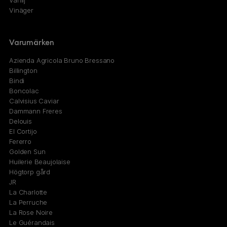
Vanilj
Vinäger
Varumärken
Azienda Agricola Bruno Bressano
Billington
Bindi
Boncolac
Calvisius Caviar
Dammann Freres
Delouis
El Cortijo
Fererro
Golden Sun
Huilerie Beaujolaise
Högtorp gård
JR
La Charlotte
La Perruche
La Rose Noire
Le Guérandais