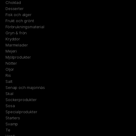
Choklad
Desserter
Fisk och alger
Frukt och grönt
Förbrukningsmaterial
Gryn & frön
Kryddor
Marmelader
Mejeri
Mjölprodukter
Nötter
Oljor
Ris
Salt
Senap och majonnäs
Skal
Sockerprodukter
Sosa
Specialprodukter
Starters
Svamp
Te